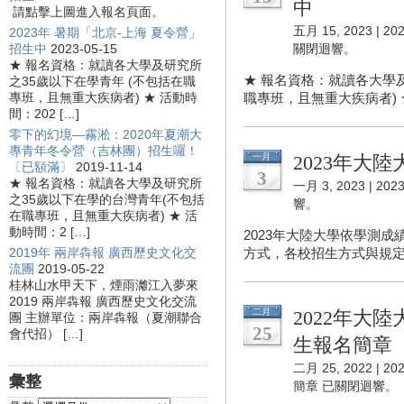
中
請點擊上圖進入報名頁面。
五月 15, 2023 |
2
2023年 暑期「北京-上海 夏令營」
招生中
2023-05-15
關閉迴響。
★ 報名資格：就讀各大學及研究所
★ 報名資格：就讀各大學及
之35歲以下在學青年 (不包括在職
專班，且無重大疾病者) ★ 活動時
職專班，且無重大疾病者) ★ 
間：202 […]
零下的幻境—霧淞：2020年夏潮大
專青年冬令營（吉林團）招生囉！
一月
2023年大
〔已額滿〕
2019-11-14
3
★ 報名資格：就讀各大學及研究所
一月 3, 2023 |
20
之35歲以下在學的台灣青年(不包括
響。
在職專班，且無重大疾病者) ★ 活
動時間：2 […]
2023年大陸大學依學測
2019年 兩岸犇報 廣西歷史文化交
方式，各校招生方式與規定請
流團
2019-05-22
桂林山水甲天下，煙雨灕江入夢來
2019 兩岸犇報 廣西歷史文化交流
二月
2022年大
團 主辦單位：兩岸犇報（夏潮聯合
25
會代招） […]
生報名簡章
二月 25, 2022 |
2
彙整
簡章
已關閉迴響。