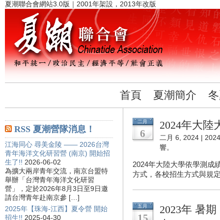
夏潮聯合會網站3.0版｜2001年架設，2013年改版
首頁
夏潮簡介
冬
二月
2024年大
RSS 夏潮營隊消息！
6
二月 6, 2024 |
20
江海同心 尋美金陵 —— 2026台灣
響。
青年海洋文化研習營 (南京) 開始招
生了!!
2026-06-02
2024年大陸大學依學測
為擴大兩岸青年交流，南京台盟特
方式，各校招生方式與規定
舉辦「台灣青年海洋文化研習
營」，定於2026年8月3日至9日邀
請台灣青年赴南京參 […]
五月
2023年 
2025年【珠海-江西】夏令營 開始
15
招生!!
2025-04-30