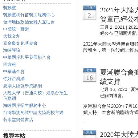
勞動黨
三月
2021年大
2
勞動黨桃竹苗勞工服務中心
簡章已經公
台灣地區政治受難人互助會
三月 2, 2021 |
20
中國統一聯盟
經公布
已關閉迴響
大我文創
辜金良文化基金會
2021年大陸大學港澳台
段報名，第一階段網上報名時
海峽評論
中華兩岸和平發展聯合會
四方報
七月
夏潮聯合會
中華基金會
16
你好台灣網
續支持
夏潮大陸就學資訊網
七月 16, 2020 |
夏
大陸大學（普通高校）港澳台招生
已關閉迴響。
信息網
海峽兩岸招生服務中心
夏潮聯合會於2020年7月
續支持。本會新的聯絡方式為：
台灣學測免試申請大陸高校官網
若水堂簡體書店
六月
2020年大
搜尋本站