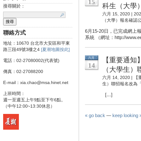
15
科生（大學
搜尋關於：
六月 15, 2020 |
2
（大學）報名確認
6月15-20日，已完成網
聯絡方式
系統 （網址：http://www.ee
地址：10670 台北市大安區和平東
路三段49號3樓之4
[夏潮地圖按此]
六月
【重要通知】
電話：02-27080002(代表號)
14
（大學生）
傳真：02-27088200
六月 14, 2020 |
【
E-mail：xia.chao@msa.hinet.net
生）聯招報名改為
上班時間：
[…]
週一至週五上午9點至下午6點。
（中午12:00~13:30休息）
« go back
—
keep looking 