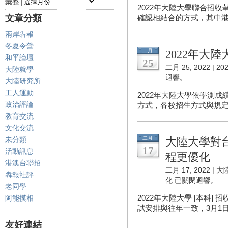
彙整
2022年大陸大學聯合招
文章分類
確認相結合的方式，其中港
兩岸犇報
冬夏令營
二月
2022年大
和平論壇
25
二月 25, 2022 |
2
大陸就學
迴響。
大陸研究所
工人運動
2022年大陸大學依學測
政治評論
方式，各校招生方式與規定請
教育交流
文化交流
未分類
二月
大陸大學對
17
活動訊息
程更優化
港澳台聯招
二月 17, 2022 |
大
犇報社評
化
已關閉迴響。
老同學
2022年大陸大學 [本科]
阿能摸相
試安排與往年一致，3月1日至
友好連結