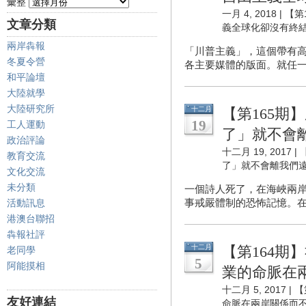
彙整
一月 4, 2018 |
【第
文章分類
義全球化卻沒有終
兩岸犇報
「川普主義」，這個帶有
冬夏令營
各主要媒體的版面。就任一
和平論壇
大陸就學
大陸研究所
十二月
【第165期
19
工人運動
了」就不會
政治評論
十二月 19, 2017 |
教育交流
了」就不會離我們
文化交流
未分類
一個詩人死了，在海峽兩
事戒嚴體制的恐怖記憶。在
活動訊息
港澳台聯招
犇報社評
十二月
【第164期
老同學
5
阿能摸相
業的命脈在
十二月 5, 2017 |
【
友好連結
命脈在兩岸關係而