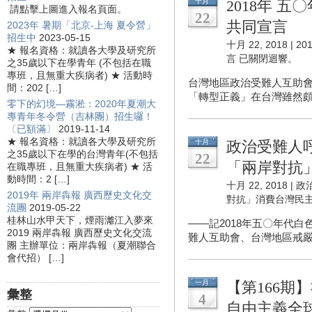
十月
2018年 
請點擊上圖進入報名頁面。
22
共同宣言
2023年 暑期「北京-上海 夏令營」
招生中
2023-05-15
十月 22, 2018 |
2
★ 報名資格：就讀各大學及研究所
言
已關閉迴響。
之35歲以下在學青年 (不包括在職
專班，且無重大疾病者) ★ 活動時
台灣地區政治受難人互助
間：202 […]
「轉型正義」在台灣雖然頗
零下的幻境—霧淞：2020年夏潮大
專青年冬令營（吉林團）招生囉！
〔已額滿〕
2019-11-14
★ 報名資格：就讀各大學及研究所
十月
政治受難人
之35歲以下在學的台灣青年(不包括
22
「兩岸對抗
在職專班，且無重大疾病者) ★ 活
動時間：2 […]
十月 22, 2018 |
政
2019年 兩岸犇報 廣西歷史文化交
對抗」消費台灣民
流團
2019-05-22
桂林山水甲天下，煙雨灕江入夢來
——記2018年五〇年代
2019 兩岸犇報 廣西歷史文化交流
難人互助會、台灣地區戒嚴時
團 主辦單位：兩岸犇報（夏潮聯合
會代招） […]
一月
【第166期
彙整
4
自由主義全