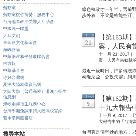
勞動黨
綠色執政才一年半，選前
勞動黨桃竹苗勞工服務中心
步外衣，不管是核能空汙、
台灣地區政治受難人互助會
中國統一聯盟
大我文創
十一月
【第163期
21
辜金良文化基金會
案，人民有
海峽評論
十一月 21, 2017 |
中華兩岸和平發展聯合會
案，人民有當奴隸
四方報
中華基金會
最近一段時日，許多傳統
泰隆尼亞「公投失靈」到川
你好台灣網
夏潮大陸就學資訊網
大陸大學（普通高校）港澳台招生
信息網
十一月
【第162期
9
海峽兩岸招生服務中心
十九大報告
台灣學測免試申請大陸高校官網
十一月 9, 2017 |
【
若水堂簡體書店
大報告中的「台灣當
台灣真是個奇妙的地方，
搜尋本站