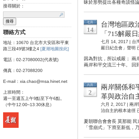
昧於形勢提出各種奇談怪論
搜尋關於：
七月
台灣地區政
14
聯絡方式
「715解嚴
七月 14, 2017 |
台
地址：10670 台北市大安區和平東
嚴日紀念會」聲明
路三段49號3樓之4
[夏潮地圖按此]
因為對抗，所以戒嚴； 兩
電話：02-27080002(代表號)
兩岸和平交流三十年。 回到
傳真：02-27088200
E-mail：xia.chao@msa.hinet.net
六月
兩岸關係和
2
上班時間：
革與政治自
週一至週五上午9點至下午6點。
六月 2, 2017 |
兩岸
（中午12:00~13:30休息）
治自主的根本途徑
夏朝聯合會會長 莫那能 
「雪崩式」下滑至新低，乃