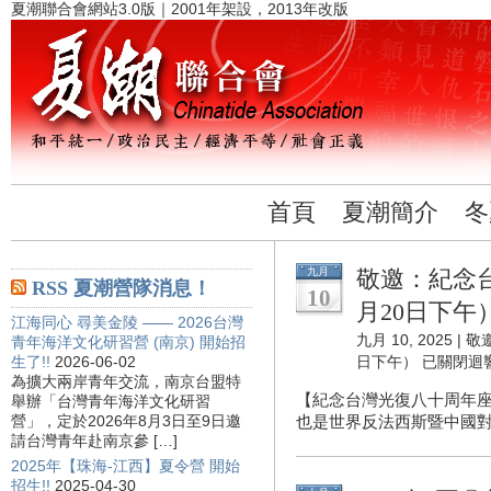
夏潮聯合會網站3.0版｜2001年架設，2013年改版
首頁
夏潮簡介
冬
九月
敬邀：紀念
RSS 夏潮營隊消息！
10
月20日下午
江海同心 尋美金陵 —— 2026台灣
九月 10, 2025 |
敬
青年海洋文化研習營 (南京) 開始招
生了!!
2026-06-02
日下午）
已關閉迴
為擴大兩岸青年交流，南京台盟特
【紀念台灣光復八十周年座
舉辦「台灣青年海洋文化研習
營」，定於2026年8月3日至9日邀
也是世界反法西斯暨中國對
請台灣青年赴南京參 […]
2025年【珠海-江西】夏令營 開始
招生!!
2025-04-30