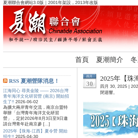
夏潮聯合會網站3.0版｜2001年架設，2013年改版
首頁
夏潮簡介
冬
四月
2025年【珠
RSS 夏潮營隊消息！
30
四月 30, 2025 |
20
江海同心 尋美金陵 —— 2026台灣
閉迴響。
青年海洋文化研習營 (南京) 開始招
生了!!
2026-06-02
為擴大兩岸青年交流，南京台盟特
舉辦「台灣青年海洋文化研習
營」，定於2026年8月3日至9日邀
請台灣青年赴南京參 […]
2025年【珠海-江西】夏令營 開始
招生!!
2025-04-30