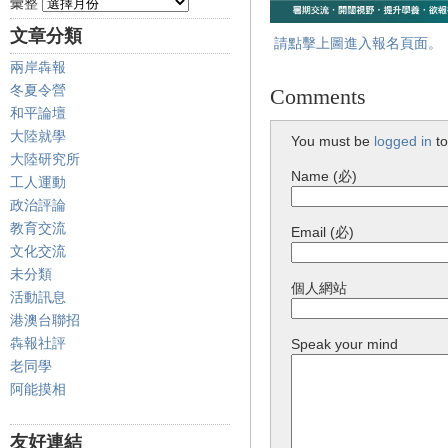
彙整
文章分類
請點擊上圖進入報名頁面。
兩岸犇報
冬夏令營
Comments
和平論壇
大陸就學
You must be
logged in
to
大陸研究所
Name (必)
工人運動
政治評論
教育交流
Email (必)
文化交流
未分類
個人網站
活動訊息
港澳台聯招
犇報社評
Speak your mind
老同學
阿能摸相
友好連結