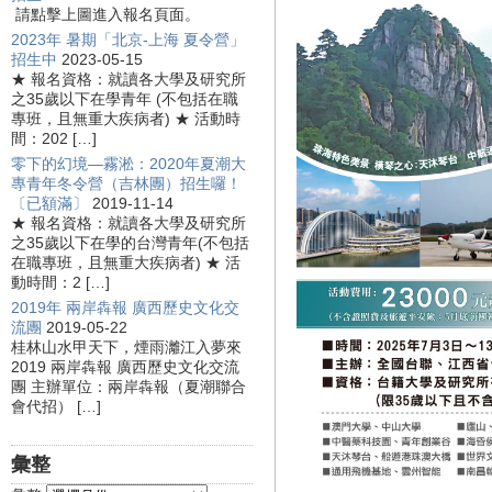
請點擊上圖進入報名頁面。
2023年 暑期「北京-上海 夏令營」
招生中
2023-05-15
★ 報名資格：就讀各大學及研究所
之35歲以下在學青年 (不包括在職
專班，且無重大疾病者) ★ 活動時
間：202 […]
零下的幻境—霧淞：2020年夏潮大
專青年冬令營（吉林團）招生囉！
〔已額滿〕
2019-11-14
★ 報名資格：就讀各大學及研究所
之35歲以下在學的台灣青年(不包括
在職專班，且無重大疾病者) ★ 活
動時間：2 […]
2019年 兩岸犇報 廣西歷史文化交
流團
2019-05-22
桂林山水甲天下，煙雨灕江入夢來
2019 兩岸犇報 廣西歷史文化交流
團 主辦單位：兩岸犇報（夏潮聯合
會代招） […]
彙整