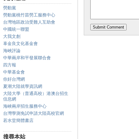
勞動黨
勞動黨桃竹苗勞工服務中心
台灣地區政治受難人互助會
中國統一聯盟
大我文創
辜金良文化基金會
海峽評論
中華兩岸和平發展聯合會
四方報
中華基金會
你好台灣網
夏潮大陸就學資訊網
大陸大學（普通高校）港澳台招生
信息網
海峽兩岸招生服務中心
台灣學測免試申請大陸高校官網
若水堂簡體書店
搜尋本站