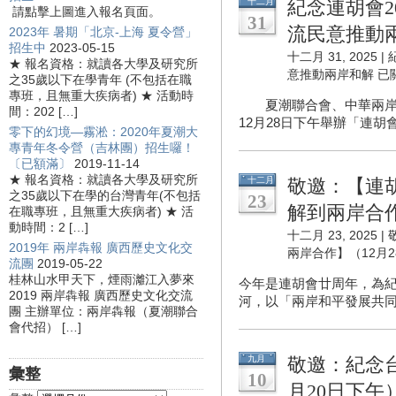
十二月
紀念連胡會
請點擊上圖進入報名頁面。
31
流民意推動
2023年 暑期「北京-上海 夏令營」
招生中
2023-05-15
十二月 31, 2025 |
★ 報名資格：就讀各大學及研究所
意推動兩岸和解
已
之35歲以下在學青年 (不包括在職
專班，且無重大疾病者) ★ 活動時
夏潮聯合會、中華兩岸和
間：202 […]
12月28日下午舉辦「連胡
零下的幻境—霧淞：2020年夏潮大
專青年冬令營（吉林團）招生囉！
〔已額滿〕
2019-11-14
★ 報名資格：就讀各大學及研究所
十二月
敬邀：【連
之35歲以下在學的台灣青年(不包括
23
解到兩岸合作
在職專班，且無重大疾病者) ★ 活
動時間：2 […]
十二月 23, 2025 |
2019年 兩岸犇報 廣西歷史文化交
兩岸合作】（12月
流團
2019-05-22
桂林山水甲天下，煙雨灕江入夢來
今年是連胡會廿周年，為紀
2019 兩岸犇報 廣西歷史文化交流
河，以「兩岸和平發展共同
團 主辦單位：兩岸犇報（夏潮聯合
會代招） […]
九月
敬邀：紀念
彙整
10
月20日下午