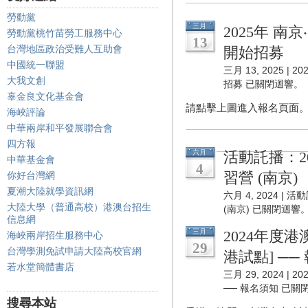
勞動黨
三月
2025年 
勞動黨桃竹苗勞工服務中心
13
台灣地區政治受難人互助會
開始招募
中國統一聯盟
三月 13, 2025 |
20
大我文創
招募
已關閉迴響。
辜金良文化基金會
請點擊上圖進入報名頁面
海峽評論
中華兩岸和平發展聯合會
四方報
六月
活動託播：2
中華基金會
4
習營 (南京)
你好台灣網
夏潮大陸就學資訊網
六月 4, 2024 |
活動
大陸大學（普通高校）港澳台招生
(南京)
已關閉迴響
信息網
三月
2024年度
海峽兩岸招生服務中心
29
台灣學測免試申請大陸高校官網
港試點] ──
若水堂簡體書店
三月 29, 2024 |
2
── 報名須知
已關
搜尋本站