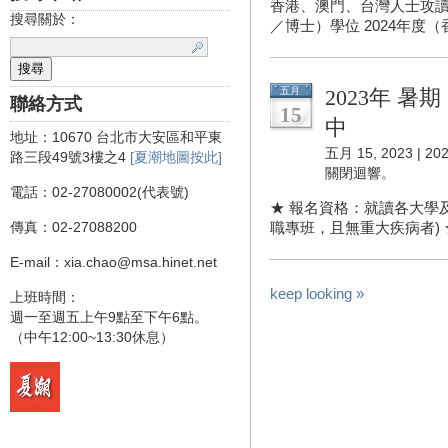
香港、澳門、台灣人士攻讀
搜尋關於：
／博士）學位 2024年度（
五月
2023年 
聯絡方式
15
中
地址：10670 台北市大安區和平東
五月 15, 2023 |
2
路三段49號3樓之4
[夏潮地圖按此]
關閉迴響。
電話：02-27080002(代表號)
★ 報名資格：就讀各大學及
傳真：02-27088200
職專班，且無重大疾病者) ★ 
E-mail：xia.chao@msa.hinet.net
keep looking »
上班時間：
週一至週五上午9點至下午6點。
（中午12:00~13:30休息）