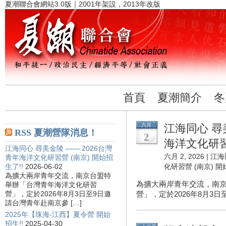
夏潮聯合會網站3.0版｜2001年架設，2013年改版
首頁
夏潮簡介
冬
六月
江海同心 尋
RSS 夏潮營隊消息！
2
海洋文化研習營
江海同心 尋美金陵 —— 2026台灣
六月 2, 2026 |
江海
青年海洋文化研習營 (南京) 開始招
生了!!
2026-06-02
化研習營 (南京) 開
為擴大兩岸青年交流，南京台盟特
為擴大兩岸青年交流，南
舉辦「台灣青年海洋文化研習
營」，定於2026年8月3日至9日邀
營」，定於2026年8月3日
請台灣青年赴南京參 […]
2025年【珠海-江西】夏令營 開始
招生!!
2025-04-30