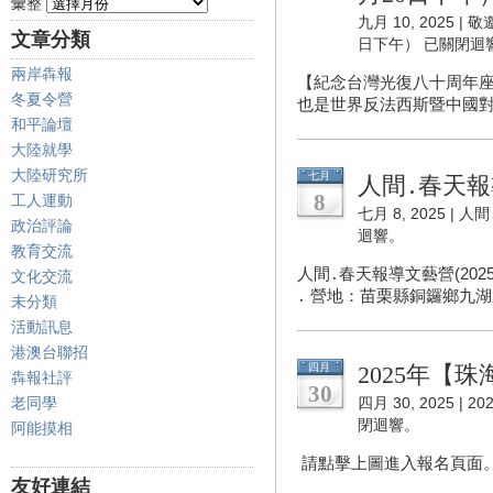
彙整
九月 10, 2025 |
敬
文章分類
日下午）
已關閉迴
兩岸犇報
【紀念台灣光復八十周年座
冬夏令營
也是世界反法西斯暨中國對
和平論壇
大陸就學
大陸研究所
七月
人間․春天報
8
工人運動
七月 8, 2025 |
人間
政治評論
迴響。
教育交流
人間․春天報導文藝營(2025
文化交流
․ 營地：苗栗縣銅鑼鄉九湖農
未分類
活動訊息
港澳台聯招
四月
2025年【珠
犇報社評
30
老同學
四月 30, 2025 |
20
閉迴響。
阿能摸相
請點擊上圖進入報名頁面
友好連結