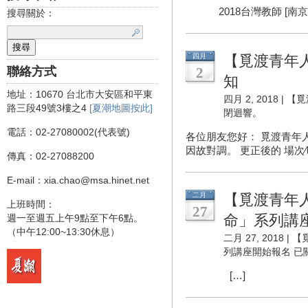
2018台灣教師 [南京- 
搜尋關於：
四月
【覓渡青年
聯絡方式
2
知
地址：10670 台北市大安區和平東
四月 2, 2018 |
【覓
路三段49號3樓之4
[夏潮地圖按此]
閉迴響。
電話：02-27080002(代表號)
各位朋友您好： 覓渡青年
因故對調。 更正後的 場次∕時
傳真：02-27088200
E-mail：xia.chao@msa.hinet.net
二月
【覓渡青年人
上班時間：
27
命」系列講
週一至週五上午9點至下午6點。
（中午12:00~13:30休息）
二月 27, 2018 |
【
列講座開始報名
已
[…]