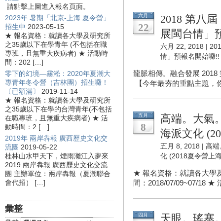
請點擊上圖進入報名頁面。
六月
2018 第
2023年 暑期「北京-上海 夏令營」
22
招生中
2023-05-15
展閩台情」預
★ 報名資格：就讀各大學及研究所
之35歲以下在學青年 (不包括在職
六月 22, 2018 |
2
專班，且無重大疾病者) ★ 活動時
情」預報名開始囉!!
間：202 […]
龍脈相傳。融合發展 2018
零下的幻境—霧淞：2020年夏潮大
專青年冬令營（吉林團）招生囉！
【今年最夯的重點主題，你不
〔已額滿〕
2019-11-14
★ 報名資格：就讀各大學及研究所
之35歲以下在學的台灣青年(不包括
五月
高端。大氣
在職專班，且無重大疾病者) ★ 活
8
動時間：2 […]
海派文化 (2
2019年 兩岸犇報 廣西歷史文化交
五月 8, 2018 |
高端
流團
2019-05-22
桂林山水甲天下，煙雨灕江入夢來
化 (2018夏令營上海
2019 兩岸犇報 廣西歷史文化交流
★ 報名資格：就讀各大學及
團 主辦單位：兩岸犇報（夏潮聯合
會代招） […]
間：2018/07/09~07/18 ★ 
彙整
四月
天眼。瑤寨