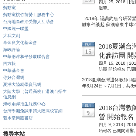
四月 25, 2018 |
[活
勞動黨
迴響。
勞動黨桃竹苗勞工服務中心
2018年 認識釣魚台研習
台灣地區政治受難人互助會
離事件談起 蘇澳籍東半球28
中國統一聯盟
大我文創
辜金良文化基金會
四月
2018夏潮台
海峽評論
15
化參訪團 開
中華兩岸和平發展聯合會
四月 15, 2018 |
20
四方報
訪團 開始報名
已關
中華基金會
你好台灣網
2018夏潮台灣退休教師 [
夏潮大陸就學資訊網
年6月24日～7月1日，共8天
大陸大學（普通高校）港澳台招生
信息網
海峽兩岸招生服務中心
四月
2018台灣教
台灣學測免試申請大陸高校官網
9
營 開始報名
若水堂簡體書店
四月 9, 2018 |
20
始報名
已關閉迴響
搜尋本站