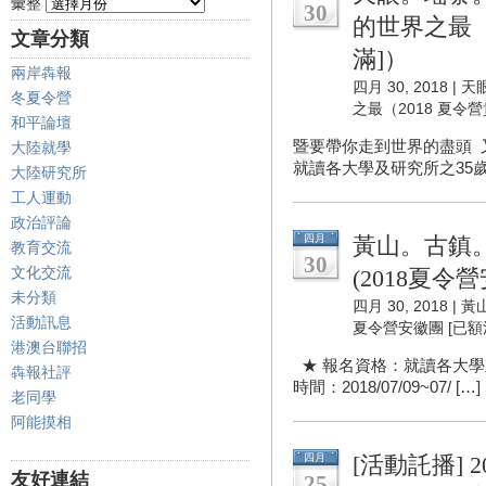
彙整
30
的世界之最（
文章分類
滿]）
兩岸犇報
四月 30, 2018 |
天
冬夏令營
之最（2018 夏令營
和平論壇
暨要帶你走到世界的盡頭 
大陸就學
就讀各大學及研究所之35歲以
大陸研究所
工人運動
政治評論
四月
黃山。古鎮
教育交流
30
文化交流
(2018夏令營
未分類
四月 30, 2018 |
黃
活動訊息
夏令營安徽團 [已額滿
港澳台聯招
★ 報名資格：就讀各大學
犇報社評
時間：2018/07/09~07/ […]
老同學
阿能摸相
四月
[活動託播] 
友好連結
25