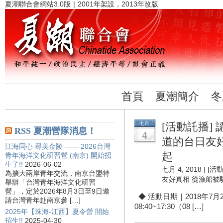
夏潮聯合會網站3.0版｜2001年架設，2013年改版
首頁
夏潮簡介
冬
七月
[活動託播]
RSS 夏潮營隊消息！
4
道的台日友
江海同心 尋美金陵 —— 2026台灣
起
青年海洋文化研習營 (南京) 開始招
生了!!
2026-06-02
七月 4, 2018 |
[活
為擴大兩岸青年交流，南京台盟特
友好真相 從漁船被
舉辦「台灣青年海洋文化研習
營」，定於2026年8月3日至9日邀
◆ 活動日期｜2018年7月
請台灣青年赴南京參 […]
08:40~17:30（08 […]
2025年【珠海-江西】夏令營 開始
招生!!
2025-04-30