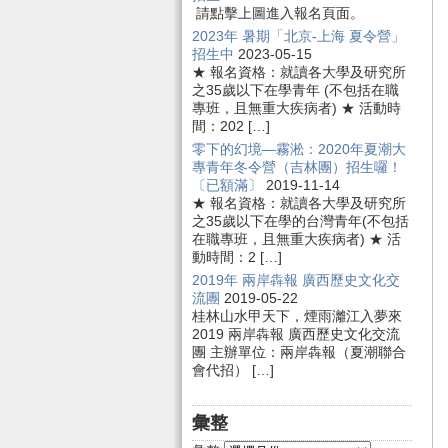
請點擊上圖進入報名頁面。
2023年 暑期「北京-上海 夏令營」
招生中
2023-05-15
★ 報名資格：就讀各大學及研究所
之35歲以下在學青年 (不包括在職
專班，且無重大疾病者) ★ 活動時
間：202 […]
零下的幻境—霧淞：2020年夏潮大
專青年冬令營（吉林團）招生囉！
〔已額滿〕
2019-11-14
★ 報名資格：就讀各大學及研究所
之35歲以下在學的台灣青年(不包括
在職專班，且無重大疾病者) ★ 活
動時間：2 […]
2019年 兩岸犇報 廣西歷史文化交
流團
2019-05-22
桂林山水甲天下，煙雨灕江入夢來
2019 兩岸犇報 廣西歷史文化交流
團 主辦單位：兩岸犇報（夏潮聯合
會代招） […]
彙整