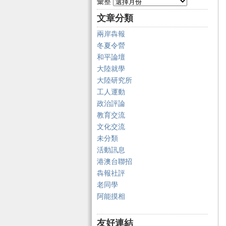
彙整
文章分類
兩岸犇報
冬夏令營
和平論壇
大陸就學
大陸研究所
工人運動
政治評論
教育交流
文化交流
未分類
活動訊息
港澳台聯招
犇報社評
老同學
阿能摸相
友好連結