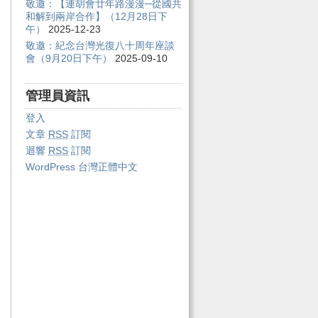
敬邀：【連胡會廿年路漫漫─從國共
和解到兩岸合作】（12月28日下
午）
2025-12-23
敬邀：紀念台灣光復八十周年座談
會（9月20日下午）
2025-09-10
管理員資訊
登入
文章
RSS
訂閱
迴響
RSS
訂閱
WordPress 台灣正體中文