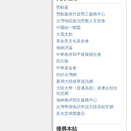
勞動黨
勞動黨桃竹苗勞工服務中心
台灣地區政治受難人互助會
中國統一聯盟
大我文創
辜金良文化基金會
海峽評論
中華兩岸和平發展聯合會
四方報
中華基金會
你好台灣網
夏潮大陸就學資訊網
大陸大學（普通高校）港澳台招生
信息網
海峽兩岸招生服務中心
台灣學測免試申請大陸高校官網
若水堂簡體書店
搜尋本站