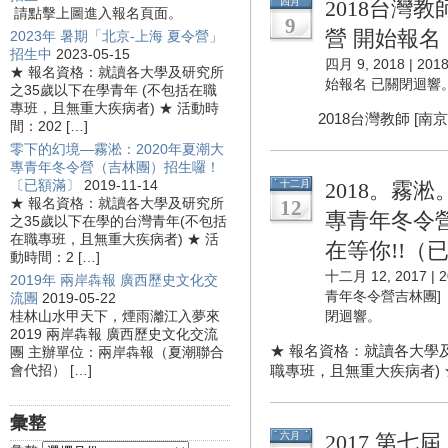
四月
2018台灣教
請點擊上圖進入報名頁面。
9
營 開始報名
2023年 暑期「北京-上海 夏令營」
招生中
2023-05-15
四月 9, 2018 |
20
★ 報名資格：就讀各大學及研究所
始報名
已關閉迴響
之35歲以下在學青年 (不包括在職
專班，且無重大疾病者) ★ 活動時
2018台灣教師 [南京- 
間：202 […]
零下的幻境—霧淞：2020年夏潮大
專青年冬令營（吉林團）招生囉！
〔已額滿〕
2019-11-14
十二月
2018。霧
★ 報名資格：就讀各大學及研究所
12
專青年冬令
之35歲以下在學的台灣青年(不包括
在職專班，且無重大疾病者) ★ 活
在等你!!（
動時間：2 […]
十二月 12, 2017 |
2019年 兩岸犇報 廣西歷史文化交
青年冬令營吉林團]
流團
2019-05-22
桂林山水甲天下，煙雨灕江入夢來
閉迴響。
2019 兩岸犇報 廣西歷史文化交流
★ 報名資格：就讀各大學及
團 主辦單位：兩岸犇報（夏潮聯合
會代招） […]
職專班，且無重大疾病者) ★ 
彙整
六月
2017 第