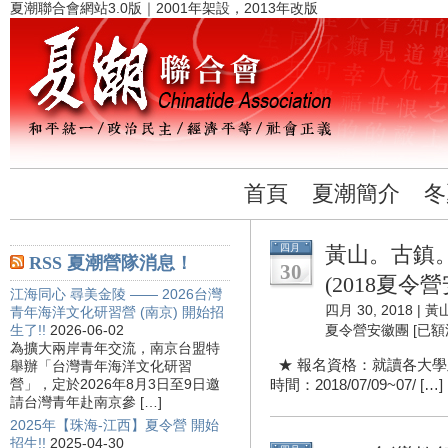
夏潮聯合會網站3.0版｜2001年架設，2013年改版
首頁
夏潮簡介
冬
四月
黃山。古鎮
RSS 夏潮營隊消息！
30
(2018夏令營
江海同心 尋美金陵 —— 2026台灣
四月 30, 2018 |
黃
青年海洋文化研習營 (南京) 開始招
生了!!
2026-06-02
夏令營安徽團 [已額滿
為擴大兩岸青年交流，南京台盟特
★ 報名資格：就讀各大學
舉辦「台灣青年海洋文化研習
營」，定於2026年8月3日至9日邀
時間：2018/07/09~07/ […]
請台灣青年赴南京參 […]
2025年【珠海-江西】夏令營 開始
招生!!
2025-04-30