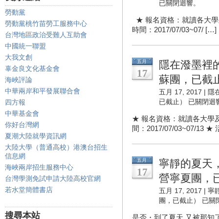
已關閉迴響。
勞動黨
★ 報名資格：就讀各大學
勞動黨桃竹苗勞工服務中心
時間：2017/07/03~07/ […]
台灣地區政治受難人互助會
中國統一聯盟
大我文創
五月
隱在潑墨裡的
辜金良文化基金會
17
蘇團，已截
海峽評論
中華兩岸和平發展聯合會
五月 17, 2017 |
隱
已截止）
已關閉迴
四方報
中華基金會
★ 報名資格：就讀各大學及
你好台灣網
間：2017/07/03~07/13 ★ 
夏潮大陸就學資訊網
大陸大學（普通高校）港澳台招生
信息網
五月
寧靜的夏天，
海峽兩岸招生服務中心
17
營寧夏團，
台灣學測免試申請大陸高校官網
若水堂簡體書店
五月 17, 2017 |
寧
團，已截止）
已關
搜尋本站
是否・到了夏天 又被那知