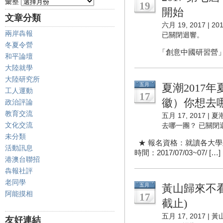
彙整
19
開始
文章分類
六月 19, 2017 |
2
兩岸犇報
已關閉迴響。
冬夏令營
「創意中國研習營」是兩
和平論壇
大陸就學
大陸研究所
五月
夏潮2017
工人運動
17
徽）你想去
政治評論
教育交流
五月 17, 2017 |
夏
文化交流
去哪一團？
已關閉
未分類
★ 報名資格：就讀各大學
活動訊息
時間：2017/07/03~07/ […]
港澳台聯招
犇報社評
老同學
五月
黃山歸來不看
阿能摸相
17
截止)
五月 17, 2017 |
黃
友好連結