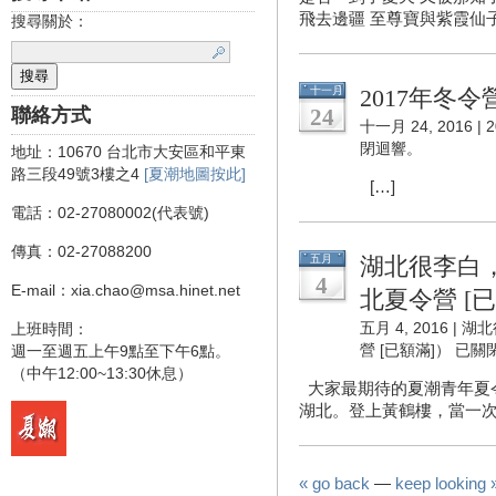
飛去邊疆 至尊寶與紫霞仙子
搜尋關於：
十一月
2017年冬
聯絡方式
24
十一月 24, 2016 |
閉迴響。
地址：10670 台北市大安區和平東
路三段49號3樓之4
[夏潮地圖按此]
[…]
電話：02-27080002(代表號)
傳真：02-27088200
五月
湖北很李白，
4
E-mail：xia.chao@msa.hinet.net
北夏令營 [
五月 4, 2016 |
湖北
上班時間：
營 [已額滿]）
已關
週一至週五上午9點至下午6點。
（中午12:00~13:30休息）
大家最期待的夏潮青年夏
湖北。登上黃鶴樓，當一次崔
« go back
—
keep looking 