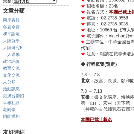
彙整
★
招收名額：23名
文章分類
★
報名方式：
本團已截止
★
電話： 02-2735-9558
兩岸犇報
★
傳真： 02-2735-9035
冬夏令營
★
地址：10669 台北市
和平論壇
★
電子郵件：xia.chao@msa.
大陸就學
★
主辦單位：中華全國台灣
大陸研究所
代招）
★
注意：就讀在職專班者
工人運動
政治評論
◆ 行程概覽(暫定）
教育交流
7.3 ～ 7.8
文化交流
北京：
故宮、長城、頤和
未分類
活動訊息
7.8 ～ 7.13
港澳台聯招
安徽：
徽文化講座、海峡
犇報社評
第一山）、宏村（天下第
（神秘的古代鐘乳石石窟
老同學
阿能摸相
本團已截止報名
友好連結