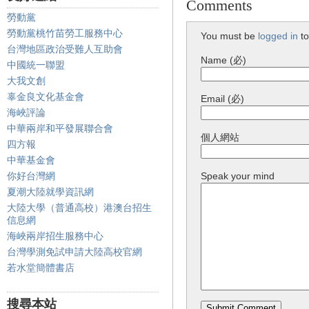
Comments
勞動黨
勞動黨桃竹苗勞工服務中心
You must be
logged in
to
台灣地區政治受難人互助會
Name (必)
中國統一聯盟
大我文創
辜金良文化基金會
Email (必)
海峽評論
中華兩岸和平發展聯合會
個人網站
四方報
中華基金會
你好台灣網
Speak your mind
夏潮大陸就學資訊網
大陸大學（普通高校）港澳台招生
信息網
海峽兩岸招生服務中心
台灣學測免試申請大陸高校官網
若水堂簡體書店
搜尋本站