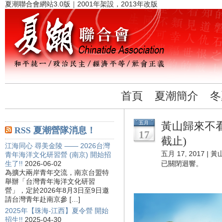
夏潮聯合會網站3.0版｜2001年架設，2013年改版
首頁
夏潮簡介
冬
五月
黃山歸來不看
RSS 夏潮營隊消息！
17
截止)
江海同心 尋美金陵 —— 2026台灣
五月 17, 2017 |
黃
青年海洋文化研習營 (南京) 開始招
生了!!
2026-06-02
已關閉迴響。
為擴大兩岸青年交流，南京台盟特
舉辦「台灣青年海洋文化研習
營」，定於2026年8月3日至9日邀
請台灣青年赴南京參 […]
2025年【珠海-江西】夏令營 開始
招生!!
2025-04-30