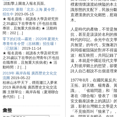
請點擊上圖進入報名頁面。
樸素情懷讓渡給狹隘的本
2023年 暑期「北京-上海 夏令營」
識形態的支配下，民族分
招生中
2023-05-15
直遡漢唐的文化鄉愁，慰藉
★ 報名資格：就讀各大學及研究所
木。
之35歲以下在學青年 (不包括在職
專班，且無重大疾病者) ★ 活動時
人是時代的產物，不管是
間：202 […]
抗，甚至是汲汲於名利的
零下的幻境—霧淞：2020年夏潮大
時代的印記。余光中在文
專青年冬令營（吉林團）招生囉！
共無望」的年代，安撫著
〔已額滿〕
2019-11-14
與同樣被阻隔於對岸不得
★ 報名資格：就讀各大學及研究所
波〉相互映照，共同記錄
之35歲以下在學的台灣青年(不包括
遠，本就是中國近現代文
在職專班，且無重大疾病者) ★ 活
人對彼岸鄉土的想望，卻
動時間：2 […]
詩人自己都說不出個道理
2019年 兩岸犇報 廣西歷史文化交
流團
2019-05-22
1977年8月，在國民黨
桂林山水甲天下，煙雨灕江入夢來
王拓、尉天聰、楊青矗、
2019 兩岸犇報 廣西歷史文化交流
識」、「省籍問題」和「
團 主辦單位：兩岸犇報（夏潮聯合
著在《聯合報》發表了〈
會代招） […]
安文藝座談會上的講話》
源，影射台灣鄉土文學是
彙整
「不見狼而叫『狼來了』
怯，問題不在帽子，在頭