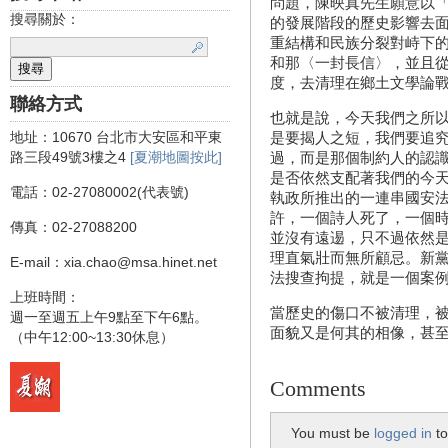
問題，陳映真先生願意以
搜尋關於：
的發展階段的歷史影響去
重結構和民族分裂對峙下
和那〈一封長信〉，並且
度，去清理在鄉土文學論
聯絡方式
也就是說，今天我們之所
地址：10670 台北市大安區和平東
是要揭人之短，我們要追
路三段49號3樓之4
[夏潮地圖按此]
過，而是那個制約人的認
是否依然支配著我們的今
電話：02-27080002(代表號)
執政所推出的一連串國安
許，一個詩人死了，一個
傳真：02-27088200
並沒有遠逷，只不過依然
理直氣壯而無所顧忌。新
E-mail：xia.chao@msa.hinet.net
法搜查拘提，就是一個案
上班時間：
當歷史的傷口不被清理，
週一至週五上午9點至下午6點。
面貌又是何其的相像，甚
（中午12:00~13:30休息）
Comments
You must be
logged in
to