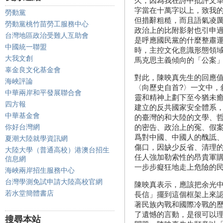
久，因為我在詩中批評文
字當在十萬字以上，致我
勞動黨
但措辭粗糙，而且語氣凌
勞動黨桃竹苗勞工服務中心
政治上的比附影射也引申
台灣地區政治受難人互助會
是呼應國民黨的什麼整肅
中國統一聯盟
時，主控文化意識形態領
大我文創
馬克思主義傾向的「公案
辜金良文化基金會
對此，陳映真先生的回應
海峽評論
〈向歷史自首?〉一文中，
中華兩岸和平發展聯合會
靈和精神上劃下至今猶未
四方報
建立的反共國家安全體系
中華基金會
的臺灣的和大陸的文學、
你好台灣網
的密告、政治上的冤、假
爲對中國、中國人的醜詆
夏潮大陸就學資訊網
傷口，因缺少反省、清理
大陸大學（普通高校）港澳台招生
任人強加勒索性的昂貴軍
信息網
一步步癡狂地走上危險的
海峽兩岸招生服務中心
台灣學測免試申請大陸高校官網
陳映真表示，應該把余光中
若水堂簡體書店
長信」擺到這個框架上來
著民族內戰和國際冷戰的
了遺憾的言動，是很可以
搜尋本站