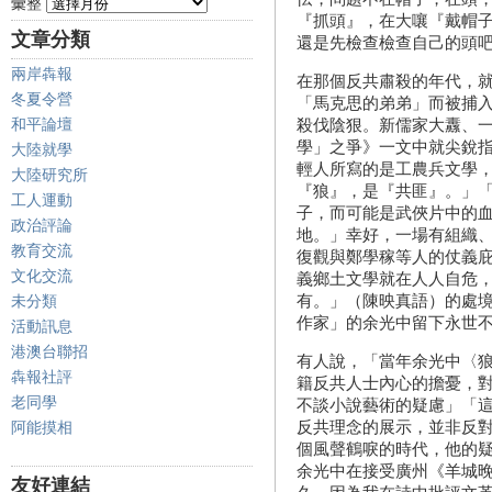
彙整
『抓頭』，在大嚷『戴帽
文章分類
還是先檢查檢查自己的頭
兩岸犇報
在那個反共肅殺的年代，
冬夏令營
「馬克思的弟弟」而被捕
和平論壇
殺伐陰狠。新儒家大纛、一
學」之爭》一文中就尖銳
大陸就學
輕人所寫的是工農兵文學
大陸研究所
『狼』，是『共匪』。」
工人運動
子，而可能是武俠片中的
政治評論
地。」幸好，一場有組織
教育交流
復觀與鄭學稼等人的仗義
文化交流
義鄉土文學就在人人自危
有。」（陳映真語）的處
未分類
作家」的余光中留下永世
活動訊息
港澳台聯招
有人說，「當年余光中〈
犇報社評
籍反共人士內心的擔憂，
老同學
不談小說藝術的疑慮」「
反共理念的展示，並非反
阿能摸相
個風聲鶴唳的時代，他的疑
余光中在接受廣州《羊城
友好連結