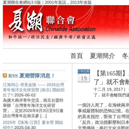
夏潮聯合會網站3.0版｜2001年架設，2013年改版
首頁
夏潮簡介
冬
十二月
【第165期
RSS 夏潮營隊消息！
19
了」就不會
江海同心 尋美金陵 —— 2026台灣
十二月 19, 2017 |
青年海洋文化研習營 (南京) 開始招
生了!!
2026-06-02
了」就不會離我們
為擴大兩岸青年交流，南京台盟特
一個詩人死了，在海峽兩
舉辦「台灣青年海洋文化研習
營」，定於2026年8月3日至9日邀
事戒嚴體制的恐怖記憶。
請台灣青年赴南京參 […]
的莫名指控，斲喪了台灣
「反共」政治措辭壓制日
2025年【珠海-江西】夏令營 開始
招生!!
2025-04-30
文學傳統；奉行文化冷戰