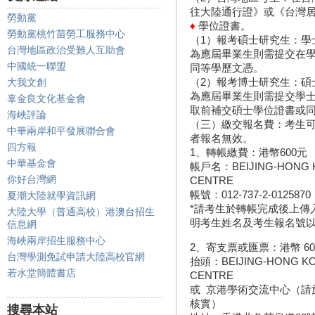
往大陸通行證》或《台灣
勞動黨
♦
學位證書。
勞動黨桃竹苗勞工服務中心
（1）報考碩士研究生：學
台灣地區政治受難人互助會
為應屆畢業生則需提交在
中國統一聯盟
同等學歷文憑。
（2）報考博士研究生：碩
大我文創
為應屆畢業生則需提交學
辜金良文化基金會
取前補交碩士學位證書或
海峽評論
（三）繳交報名費：考生
中華兩岸和平發展聯合會
者報名無效。
四方報
1、轉帳繳費：港幣600元
中華基金會
帳戶名：BEIJING-HONG 
你好台灣網
CENTRE
帳號：012-737-2-0125870
夏潮大陸就學資訊網
*請考生於轉帳完成後上傳入數紙
大陸大學（普通高校）港澳台招生
明考生姓名及考生報名號
信息網
海峽兩岸招生服務中心
2、寄支票或匯票：港幣 60
台灣學測免試申請大陸高校官網
抬頭：BEIJING-HONG K
若水堂簡體書店
CENTRE
或 京港學術交流中心（請
核實）
搜尋本站