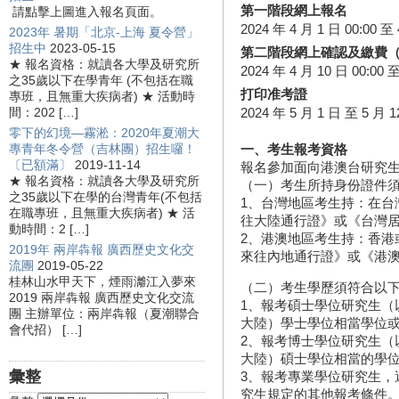
第一階段網上報名
請點擊上圖進入報名頁面。
2024 年 4 月 1 日 00:00 至 
2023年 暑期「北京-上海 夏令營」
招生中
2023-05-15
第二階段網上確認及繳費
★ 報名資格：就讀各大學及研究所
2024 年 4 月 10 日 00:00 至
之35歲以下在學青年 (不包括在職
打印准考證
專班，且無重大疾病者) ★ 活動時
間：202 […]
2024 年 5 月 1 日 至 5 月 1
零下的幻境—霧淞：2020年夏潮大
專青年冬令營（吉林團）招生囉！
一、考生報考資格
〔已額滿〕
2019-11-14
報名參加面向港澳台研究
★ 報名資格：就讀各大學及研究所
（一）考生所持身份證件
之35歲以下在學的台灣青年(不包括
1、台灣地區考生持：在台
在職專班，且無重大疾病者) ★ 活
往大陸通行證》或《台灣
動時間：2 […]
2、港澳地區考生持：香港
2019年 兩岸犇報 廣西歷史文化交
來往內地通行證》或《港
流團
2019-05-22
桂林山水甲天下，煙雨灕江入夢來
（二）考生學歷須符合以
2019 兩岸犇報 廣西歷史文化交流
1、報考碩士學位研究生（
團 主辦單位：兩岸犇報（夏潮聯合
大陸）學士學位相當學位
會代招） […]
2、報考博士學位研究生（
大陸）碩士學位相當的學
彙整
3、報考專業學位研究生，
究生規定的其他報考條件