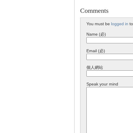
Comments
You must be
logged in
to
Name (必)
Email (必)
個人網站
Speak your mind