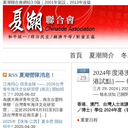
夏潮聯合會網站3.0版｜2001年架設，2013年改版
首頁
夏潮簡介
冬
三月
2024年度
RSS 夏潮營隊消息！
29
港試點] ──
江海同心 尋美金陵 —— 2026台灣
三月 29, 2024 |
2
青年海洋文化研習營 (南京) 開始招
生了!!
2026-06-02
── 報名須知
已關
為擴大兩岸青年交流，南京台盟特
香港、澳門、台灣人士攻讀
舉辦「台灣青年海洋文化研習
營」，定於2026年8月3日至9日邀
／博士）學位 2024年度
請台灣青年赴南京參 […]
♦
重要日程
2025年【珠海-江西】夏令營 開始
招生!!
2025-04-30