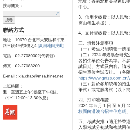
地址：香港北角英皇道83號
搜尋關於：
中心。
3、信用卡繳費：以人民幣支
需由考生承擔）。
聯絡方式
4、支付寶繳費：以人民幣支
地址：10670 台北市大安區和平東
三、填報注意事項
路三段49號3樓之4
[夏潮地圖按此]
（一）考生只能填報一所
（二）2024 年港澳台
電話：02-27080002(代表號)
各招生單位公告為準。不
傳真：02-27088200
試日期、方式及內容。請
招生單位考試安排。（各
E-mail：xia.chao@msa.hinet.net
https://www.gatzs.com.cn/
（三）對於參加統考的招
上班時間：
筆試）或電腦考試（以下
週一至週五上午9點至下午6點。
（中午12:00~13:30休息）
四、打印准考證
2024 年 5 月 1 日 至 5
校面向港澳台招生信息網
五、考試安排（適用於香
入學考試分初試和複試兩個