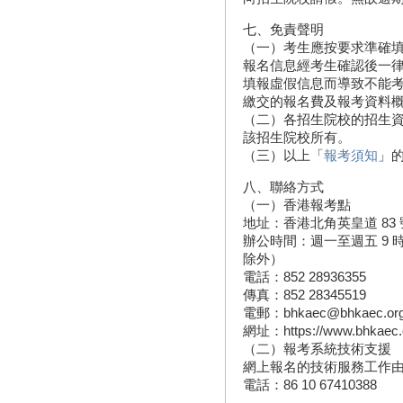
七、免責聲明
（一）考生應按要求準確
報名信息經考生確認後一
填報虛假信息而導致不能
繳交的報名費及報考資料
（二）各招生院校的招生
該招生院校所有。
（三）以上「
報考須知
」
八、聯絡方式
（一）香港報考點
地址：香港北角英皇道 83 號
辦公時間：週一至週五 9 時 
除外）
電話：852 28936355
傳真：852 28345519
電郵：bhkaec@bhkaec.org
網址：https://www.bhkaec.or
（二）報考系統技術支援
網上報名的技術服務工作
電話：86 10 67410388