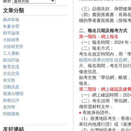
彙整
（三）品德良好、身體健
文章分類
（四）書面推薦書：有兩
兩岸犇報
稱的學者書面推薦（按報
冬夏令營
二、報名日期及報考方式
和平論壇
第一階段：網上報名
大陸就學
（一）報名時間：2024 年 4 月 
大陸研究所
（二）報名方式：
工人運動
考生在規定時間內，用「
校面向港澳台招生信息網
政治評論
片。報名期間，考生可自
教育交流
修改信息。
文化交流
如考生無「學信網」帳號
未分類
報名。
活動訊息
第二階段：網上確認及繳
港澳台聯招
（一）網上確認時間：2024 年 4 
犇報社評
（二）考生須用「學信網
傳所需材料文件：
老同學
♦
有效身份證件。
阿能摸相
（1）港澳地區考生：香港
來往內地通行證》或《港澳
友好連結
（2）台灣地區考生：在台