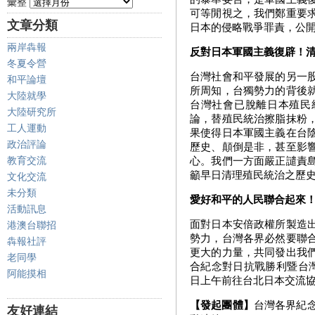
彙整
可等閒視之，我們鄭重要
文章分類
日本的侵略戰爭罪責，公
兩岸犇報
反對日本軍國主義復辟！
冬夏令營
台灣社會和平發展的另一
和平論壇
所周知，台獨勢力的背後
大陸就學
台灣社會已脫離日本殖民
大陸研究所
論，替殖民統治擦脂抹粉
工人運動
果使得日本軍國主義在台
政治評論
歷史、顛倒是非，甚至影
教育交流
心。我們一方面嚴正譴責
籲早日清理殖民統治之歷
文化交流
未分類
愛好和平的人民聯合起來
活動訊息
面對日本安倍政權所製造
港澳台聯招
勢力，台灣各界必然要聯
犇報社評
更大的力量，共同發出我
老同學
合紀念對日抗戰勝利暨台灣
阿能摸相
日上午前往台北日本交流協
【發起團體】
台灣各界紀
友好連結