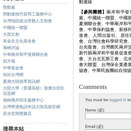
動連線
勞動黨
【參與團體】
兩岸和平發
勞動黨桃竹苗勞工服務中心
黨、中國統一聯盟、中國
台灣地區政治受難人互助會
夏潮聯合會、中華兩岸和
中國統一聯盟
會、中華保釣協會、新移
大我文創
進會、人間出版社、原住
辜金良文化基金會
會、台灣社會科學研究會
台光復會、台灣農民兩岸
海峽評論
新竹縣兩岸和平發展促進
中華兩岸和平發展聯合會
會、大台北瓦斯工會、北
四方報
會大聯盟、台灣保全業產
中華基金會
協會、中華民族團結自強
你好台灣網
夏潮大陸就學資訊網
Comments
大陸大學（普通高校）港澳台招生
信息網
You must be
logged in
to
海峽兩岸招生服務中心
台灣學測免試申請大陸高校官網
Name (必)
若水堂簡體書店
Email (必)
搜尋本站