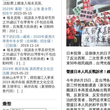
請點擊上圖進入報名頁面。
2023年 暑期「北京-上海 夏令營」
招生中
2023-05-15
★ 報名資格：就讀各大學及研究所
之35歲以下在學青年 (不包括在職
專班，且無重大疾病者) ★ 活動時
間：202 […]
零下的幻境—霧淞：2020年夏潮大
專青年冬令營（吉林團）招生囉！
〔已額滿〕
2019-11-14
★ 報名資格：就讀各大學及研究所
日本投降，這個偉大的日
之35歲以下在學的台灣青年(不包括
了反法西斯、二次世界大
在職專班，且無重大疾病者) ★ 活
束50年殖民鐵蹄，台灣光
動時間：2 […]
2019年 兩岸犇報 廣西歷史文化交
聲援日本人民反戰訴求！
流團
2019-05-22
桂林山水甲天下，煙雨灕江入夢來
今年的8月15日，是台灣
2019 兩岸犇報 廣西歷史文化交流
晉三悍然推動通過《新安
團 主辦單位：兩岸犇報（夏潮聯合
圖讓日本再度成為輸出戰
會代招） […]
戰、反新安保、反安倍的
治的受害者，我們追求東
彙整
聲援日本人民的和平抗爭
的暴舉妄言，是軍國主義