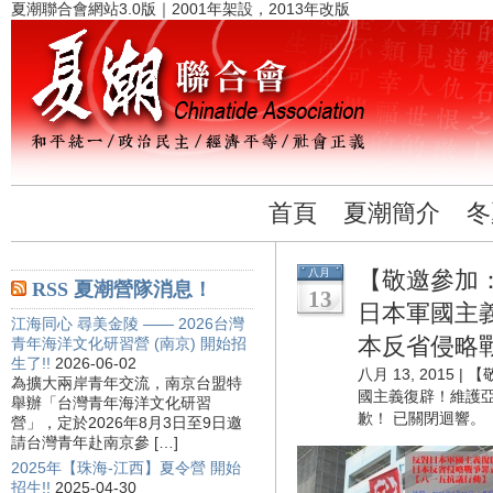
夏潮聯合會網站3.0版｜2001年架設，2013年改版
首頁
夏潮簡介
冬
八月
【敬邀參加
RSS 夏潮營隊消息！
13
日本軍國主
江海同心 尋美金陵 —— 2026台灣
本反省侵略
青年海洋文化研習營 (南京) 開始招
生了!!
2026-06-02
八月 13, 2015 |
【
為擴大兩岸青年交流，南京台盟特
國主義復辟！維護
舉辦「台灣青年海洋文化研習
歉！
已關閉迴響。
營」，定於2026年8月3日至9日邀
請台灣青年赴南京參 […]
2025年【珠海-江西】夏令營 開始
招生!!
2025-04-30