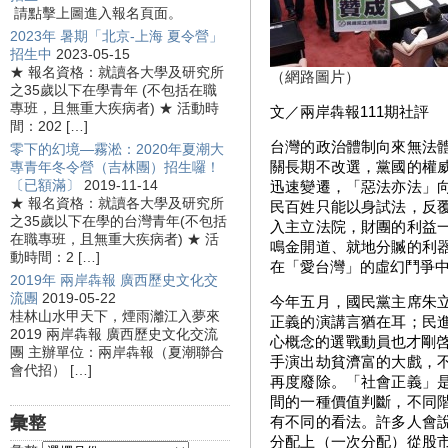
請點擊上圖進入報名頁面。
2023年 暑期「北京-上海 夏令營」
招生中
2023-05-15
★ 報名資格：就讀各大學及研究所
（網路圖片）
之35歲以下在學青年 (不包括在職
專班，且無重大疾病者) ★ 活動時
文／兩岸犇報
111
期社評
間：202 […]
台灣的政治體制向來無法
零下的幻境—霧淞：2020年夏潮大
關長期不改選，黨國的權
專青年冬令營（吉林團）招生囉！
〔已額滿〕
2019-11-14
迅速變遷，「惡法亦法」
★ 報名資格：就讀各大學及研究所
民百姓只能以身試法，反
之35歲以下在學的台灣青年(不包括
入主立法院，財團的利益
在職專班，且無重大疾病者) ★ 活
鳴金開道、就地分贓的利
動時間：2 […]
在「愛台灣」的虛幻鬥爭
2019年 兩岸犇報 廣西歷史文化交
流團
2019-05-22
今年五月，國民黨主席朱
桂林山水甲天下，煙雨灕江入夢來
正義的演講言猶在耳；民
2019 兩岸犇報 廣西歷史文化交流
心概念的選戰動員也才剛啓
團 主辦單位：兩岸犇報（夏潮聯合
手演出劫貧濟富的大戲，
會代招） […]
再度廢除。「社會正義」
間的一種價值判斷，不同
彙整
有不同的看法。許多人會
分配上（一次分配）從股