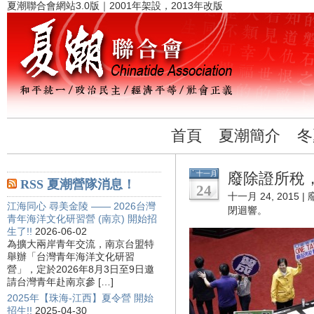
夏潮聯合會網站3.0版｜2001年架設，2013年改版
首頁
夏潮簡介
冬
十一月
廢除證所稅
RSS 夏潮營隊消息！
24
十一月 24, 2015 |
江海同心 尋美金陵 —— 2026台灣
閉迴響。
青年海洋文化研習營 (南京) 開始招
生了!!
2026-06-02
為擴大兩岸青年交流，南京台盟特
舉辦「台灣青年海洋文化研習
營」，定於2026年8月3日至9日邀
請台灣青年赴南京參 […]
2025年【珠海-江西】夏令營 開始
招生!!
2025-04-30