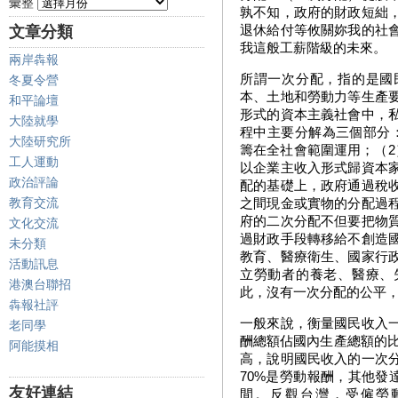
彙整
孰不知，政府的財政短絀
退休給付等攸關妳我的社
文章分類
我這般工薪階級的未來。
兩岸犇報
所謂一次分配，指的是國
冬夏令營
本、土地和勞動力等生產
和平論壇
形式的資本主義社會中，
大陸就學
程中主要分解為三個部分
大陸研究所
籌在全社會範圍運用；（2
工人運動
以企業主收入形式歸資本
政治評論
配的基礎上，政府通過稅
教育交流
之間現金或實物的分配過
府的二次分配不但要把物
文化交流
過財政手段轉移給不創造
未分類
教育、醫療衛生、國家行
活動訊息
立勞動者的養老、醫療、
港澳台聯招
此，沒有一次分配的公平
犇報社評
一般來說，衡量國民收入
老同學
酬總額佔國內生產總額的比
阿能摸相
高，說明國民收入的一次
70%是勞動報酬，其他發
友好連結
間。反觀台灣，受僱勞動