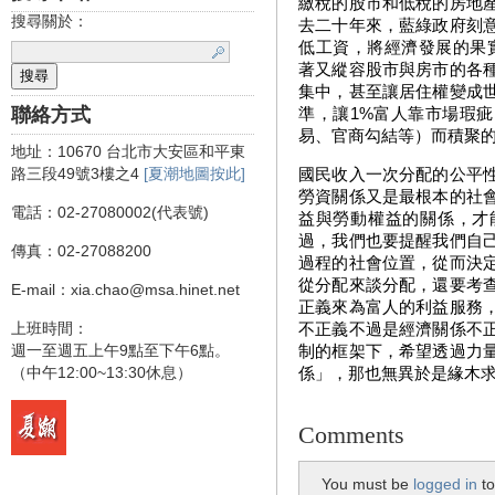
繳稅的股市和低稅的房地
搜尋關於：
去二十年來，藍綠政府刻
低工資，將經濟發展的果
著又縱容股市與房市的各
集中，甚至讓居住權變成
聯絡方式
準，讓1%富人靠市場瑕
易、官商勾結等）而積聚
地址：10670 台北市大安區和平東
路三段49號3樓之4
[夏潮地圖按此]
國民收入一次分配的公平
勞資關係又是最根本的社
電話：02-27080002(代表號)
益與勞動權益的關係，才
過，我們也要提醒我們自
傳真：02-27088200
過程的社會位置，從而決
從分配來談分配，還要考
E-mail：xia.chao@msa.hinet.net
正義來為富人的利益服務
上班時間：
不正義不過是經濟關係不
週一至週五上午9點至下午6點。
制的框架下，希望透過力
（中午12:00~13:30休息）
係」，那也無異於是緣木求
Comments
You must be
logged in
to