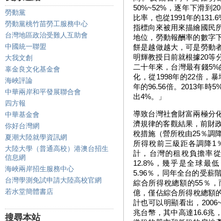
50%~52%，逐年下滑到2
勞動黨
比率，也從1991年的131.
勞動黨桃竹苗勞工服務中心
指標向來被用來描繪國民
台灣地區政治受難人互助會
地位，勞動報酬率的數字
中國統一聯盟
餅是越做越大，可是勞動
明輝教授日前就根據20等
大我文創
二十年來，台灣最有錢5%
辜金良文化基金會
化，從1998年的22倍，暴
海峽評論
年的96.56倍。2013年
中華兩岸和平發展聯合會
出4%。」
四方報
導致台灣社會財富兩極分
中華基金會
濟規律的客觀結果，前財政
你好台灣網
稅措施（營所稅由25％調降
夏潮大陸就學資訊網
所得稅前三級距各調降1
大陸大學（普通高校）港澳台招生
計，台灣的租稅負擔率從1
信息網
12.8%，幾乎是全球最
海峽兩岸招生服務中心
5.96％，同年全台的受薪
台灣學測免試申請大陸高校官網
綜合所得稅總額的55％，
若水堂簡體書店
億，僅佔綜合所得稅總額的0
計也可以明顯看出，2006
兆台幣，其中高達16.6
搜尋本站