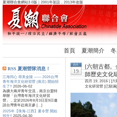
夏潮聯合會網站3.0版｜2001年架設，2013年改版
首頁
夏潮簡介
冬
四月
[六朝古都。
RSS 夏潮營隊消息！
19
師歷史文化研
江海同心 尋美金陵 —— 2026台灣
四月 19, 2016 |
[
青年海洋文化研習營 (南京) 開始招
生了!!
2026-06-02
文化研習營 [已額滿
為擴大兩岸青年交流，南京台盟特
舉辦「台灣青年海洋文化研習
營」，定於2026年8月3日至9日邀
請台灣青年赴南京參 […]
2025年【珠海-江西】夏令營 開始
招生!!
2025-04-30