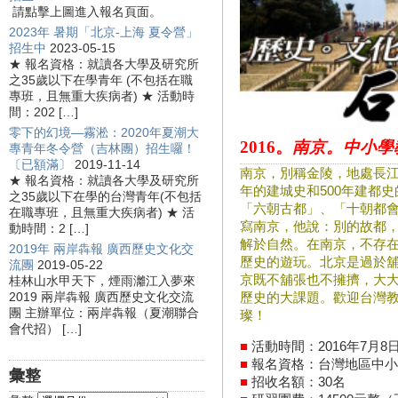
請點擊上圖進入報名頁面。
2023年 暑期「北京-上海 夏令營」
招生中
2023-05-15
★ 報名資格：就讀各大學及研究所
之35歲以下在學青年 (不包括在職
專班，且無重大疾病者) ★ 活動時
間：202 […]
零下的幻境—霧淞：2020年夏潮大
2016。
南京。中小學
專青年冬令營（吉林團）招生囉！
〔已額滿〕
2019-11-14
南京，別稱金陵，地處長江
★ 報名資格：就讀各大學及研究所
年的建城史和500年建都
之35歲以下在學的台灣青年(不包括
「六朝古都」、「十朝都
在職專班，且無重大疾病者) ★ 活
寫南京，他說：別的故都
動時間：2 […]
解於自然。在南京，不存
2019年 兩岸犇報 廣西歷史文化交
歷史的遊玩。北京是過於
流團
2019-05-22
京既不舖張也不擁擠，大
桂林山水甲天下，煙雨灕江入夢來
2019 兩岸犇報 廣西歷史文化交流
歷史的大課題。歡迎台灣
團 主辦單位：兩岸犇報（夏潮聯合
璨！
會代招） […]
■
活動時間：2016年7月8
■
報名資格：台灣地區中小
彙整
■
招收名額：30名