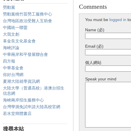
Comments
勞動黨
勞動黨桃竹苗勞工服務中心
You must be
logged in
to
台灣地區政治受難人互助會
中國統一聯盟
Name (必)
大我文創
辜金良文化基金會
Email (必)
海峽評論
中華兩岸和平發展聯合會
四方報
個人網站
中華基金會
你好台灣網
Speak your mind
夏潮大陸就學資訊網
大陸大學（普通高校）港澳台招生
信息網
海峽兩岸招生服務中心
台灣學測免試申請大陸高校官網
若水堂簡體書店
搜尋本站