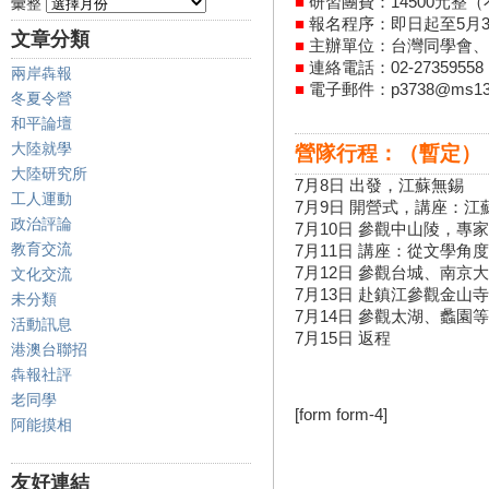
■
研習團費：14500元整
彙整
■
報名程序：即日起至5月3
文章分類
■
主辦單位：台灣同學會、
■
連絡電話：02-273595
兩岸犇報
■
電子郵件：p3738@ms13.hi
冬夏令營
和平論壇
大陸就學
營隊行程：
（暫定）
大陸研究所
7月8日 出發，江蘇無錫
工人運動
7月9日 開營式，講座：
政治評論
7月10日 參觀中山陵，專
教育交流
7月11日 講座：從文學
7月12日 參觀台城、南京
文化交流
7月13日 赴鎮江參觀金山
未分類
7月14日 參觀太湖、蠡園等
活動訊息
7月15日 返程
港澳台聯招
犇報社評
老同學
[form form-4]
阿能摸相
友好連結