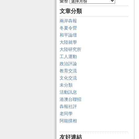
彙整
文章分類
兩岸犇報
冬夏令營
和平論壇
大陸就學
大陸研究所
工人運動
政治評論
教育交流
文化交流
未分類
活動訊息
港澳台聯招
犇報社評
老同學
阿能摸相
友好連結