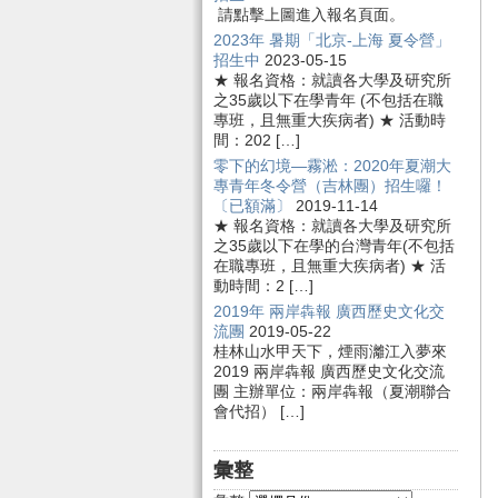
請點擊上圖進入報名頁面。
2023年 暑期「北京-上海 夏令營」
招生中
2023-05-15
★ 報名資格：就讀各大學及研究所
之35歲以下在學青年 (不包括在職
專班，且無重大疾病者) ★ 活動時
間：202 […]
零下的幻境—霧淞：2020年夏潮大
專青年冬令營（吉林團）招生囉！
〔已額滿〕
2019-11-14
★ 報名資格：就讀各大學及研究所
之35歲以下在學的台灣青年(不包括
在職專班，且無重大疾病者) ★ 活
動時間：2 […]
2019年 兩岸犇報 廣西歷史文化交
流團
2019-05-22
桂林山水甲天下，煙雨灕江入夢來
2019 兩岸犇報 廣西歷史文化交流
團 主辦單位：兩岸犇報（夏潮聯合
會代招） […]
彙整