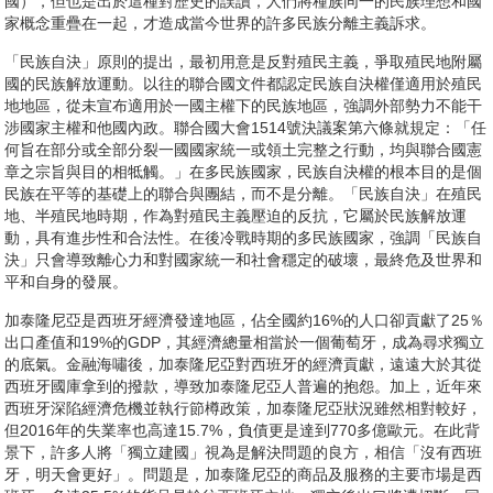
國），但也是出於這種對歷史的誤讀，人們將種族同一的民族理想和國
家概念重疊在一起，才造成當今世界的許多民族分離主義訴求。
「民族自決」原則的提出，最初用意是反對殖民主義，爭取殖民地附屬
國的民族解放運動。以往的聯合國文件都認定民族自決權僅適用於殖民
地地區，從未宣布適用於一國主權下的民族地區，強調外部勢力不能干
涉國家主權和他國內政。聯合國大會1514號決議案第六條就規定：「任
何旨在部分或全部分裂一國國家統一或領土完整之行動，均與聯合國憲
章之宗旨與目的相牴觸。」在多民族國家，民族自決權的根本目的是個
民族在平等的基礎上的聯合與團結，而不是分離。「民族自決」在殖民
地、半殖民地時期，作為對殖民主義壓迫的反抗，它屬於民族解放運
動，具有進步性和合法性。在後冷戰時期的多民族國家，強調「民族自
決」只會導致離心力和對國家統一和社會穩定的破壞，最終危及世界和
平和自身的發展。
加泰隆尼亞是西班牙經濟發達地區，佔全國約16%的人口卻貢獻了25％
出口產值和19%的GDP，其經濟總量相當於一個葡萄牙，成為尋求獨立
的底氣。金融海嘯後，加泰隆尼亞對西班牙的經濟貢獻，遠遠大於其從
西班牙國庫拿到的撥款，導致加泰隆尼亞人普遍的抱怨。加上，近年來
西班牙深陷經濟危機並執行節樽政策，加泰隆尼亞狀況雖然相對較好，
但2016年的失業率也高達15.7%，負債更是達到770多億歐元。在此背
景下，許多人將「獨立建國」視為是解決問題的良方，相信「沒有西班
牙，明天會更好」。問題是，加泰隆尼亞的商品及服務的主要市場是西