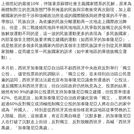
上個世紀的最後10年，伴隨著原蘇聯社會主義國家體系的瓦解，原來為
兩體制對立的意識形態鬥爭所掩蓋的民族與宗教衝突再次顯現，加上霸
權國家的外部干涉和強權政治所造成的國際關係與經濟發展的不平衡，
導致以「民族自決」為依據的民族分離運動再一次地走上國際政治舞
台。但是，與二戰後殖民地與半殖民地地區人民爭取民族獨立的反帝民
族解放運動不同的是，這一波的民族運動更多的表現為「多民族國家」
內部某個非主體民族要求獨立建國的運動（如西班牙的加泰隆尼亞），
或是散居於多個多民族國家內部的某個非主體民族謀求分別從其所屬國
家脫離，從而建立單一民族國家的訴求（如中東地區的庫德族獨立運
動）。
本月初，西班牙加泰隆尼亞自治區不顧西班牙中央政府反對舉行「獨立
公投」。儘管投票前的民調顯示，「獨立公投」並未得到自治區公民普
遍的認同，西班牙憲法法庭也宣布加泰隆尼亞議會所通過的「公投法」
違反國際法和西班牙憲法，但自治區政府仍然執意為之。投票的結果，
雖然有90.9%的參與公投選民支持加泰隆尼亞獨立建國，但投票率僅達
42%。也就是說，如果加泰隆尼亞自治政府據此宣佈「獨立」，那將有
超過60%反對獨立或消極抵制獨立公投的加泰隆尼亞人將在自己的家中
成為「外國人」，特別是從西班牙其他省份移居來該地區從事勞務的工
人階級。因此，這個週末，有近百萬自稱是「沉默多數」的加泰隆尼亞
人在打破了沉默走上街頭，反對獨立、反對脫離西班牙，高喊「西班牙
萬歲」「加泰隆尼亞萬歲」。