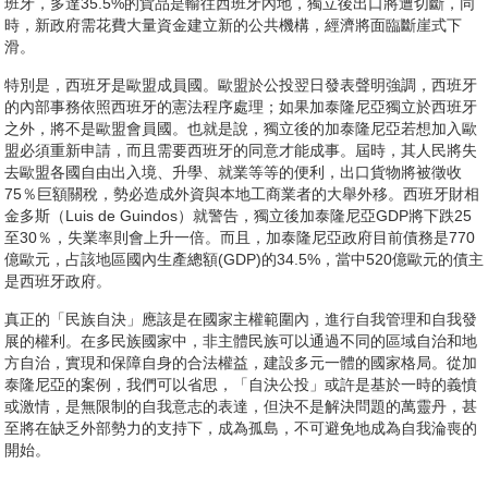
班牙，多達35.5%的貨品是輸往西班牙內地，獨立後出口將遭切斷，同
時，新政府需花費大量資金建立新的公共機構，經濟將面臨斷崖式下
滑。
特別是，西班牙是歐盟成員國。歐盟於公投翌日發表聲明強調，西班牙
的內部事務依照西班牙的憲法程序處理；如果加泰隆尼亞獨立於西班牙
之外，將不是歐盟會員國。也就是說，獨立後的加泰隆尼亞若想加入歐
盟必須重新申請，而且需要西班牙的同意才能成事。屆時，其人民將失
去歐盟各國自由出入境、升學、就業等等的便利，出口貨物將被徵收
75％巨額關稅，勢必造成外資與本地工商業者的大舉外移。西班牙財相
金多斯（Luis de Guindos）就警告，獨立後加泰隆尼亞GDP將下跌25
至30％，失業率則會上升一倍。而且，加泰隆尼亞政府目前債務是770
億歐元，占該地區國內生產總額(GDP)的34.5%，當中520億歐元的債主
是西班牙政府。
真正的「民族自決」應該是在國家主權範圍內，進行自我管理和自我發
展的權利。在多民族國家中，非主體民族可以通過不同的區域自治和地
方自治，實現和保障自身的合法權益，建設多元一體的國家格局。從加
泰隆尼亞的案例，我們可以省思，「自決公投」或許是基於一時的義憤
或激情，是無限制的自我意志的表達，但決不是解決問題的萬靈丹，甚
至將在缺乏外部勢力的支持下，成為孤島，不可避免地成為自我淪喪的
開始。