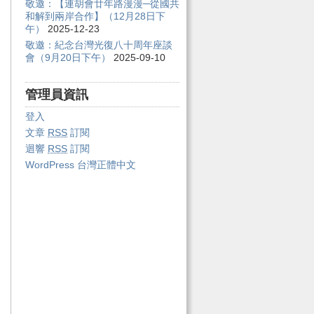
敬邀：【連胡會廿年路漫漫─從國共
和解到兩岸合作】（12月28日下
午）
2025-12-23
敬邀：紀念台灣光復八十周年座談
會（9月20日下午）
2025-09-10
管理員資訊
登入
文章
RSS
訂閱
迴響
RSS
訂閱
WordPress 台灣正體中文