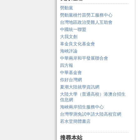
勞動黨
勞動黨桃竹苗勞工服務中心
台灣地區政治受難人互助會
中國統一聯盟
大我文創
辜金良文化基金會
海峽評論
中華兩岸和平發展聯合會
四方報
中華基金會
你好台灣網
夏潮大陸就學資訊網
大陸大學（普通高校）港澳台招生
信息網
海峽兩岸招生服務中心
台灣學測免試申請大陸高校官網
若水堂簡體書店
搜尋本站