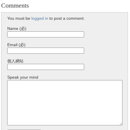
Comments
You must be
logged in
to post a comment.
Name (必)
Email (必)
個人網站
Speak your mind