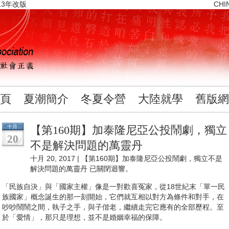
13年改版
CHI
頁
夏潮簡介
冬夏令營
大陸就學
舊版網
十月
【第160期】加泰隆尼亞公投鬧劇，獨立
20
不是解決問題的萬靈丹
十月 20, 2017 |
【第160期】加泰隆尼亞公投鬧劇，獨立不是
解決問題的萬靈丹
已關閉迴響。
「民族自決」與「國家主權」像是一對歡喜冤家，從18世紀末「單一民
族國家」概念誕生的那一刻開始，它們就互相以對方為條件和對手，在
吵吵鬧鬧之間，執子之手，與子偕老，繼續走完它應有的全部歷程。至
於「愛情」，那只是理想，並不是婚姻幸福的保障。