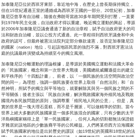
加泰隆尼亞位於西班牙東部，靠近地中海，在歷史上曾長期保持獨立，
但在15世紀通過王室的通婚成為西班牙王國的一部分。20世紀初，加泰
隆尼亞曾享有自治權，隨後在弗朗哥當政30多年期間受到打壓，一直要
到1978年民主化後，自治政府才得以重建。晚近獨立運動的興起，導源
於2006年加泰隆尼亞議會通過了新的自治章程，賦予自治政府更大的司
法和財政自治權，並以公投方式通過。此一章程得到西班牙議會和中央
政府的認可，但最終被憲法法院判定部分條款違憲，並否定加泰隆尼亞
的國家（nation）地位，引起該地區民眾的強烈不滿，對西班牙憲法法
庭的抗議最終演變成為持續至今的獨立風潮。
加泰隆尼亞分離運動的理論根據，是導源於美國獨立運動和法國大革命
的「民族國家」概念和第一次世界大戰後，美國總統威爾遜提出的建立
和平秩序的「十四點計畫」。前者，以「一個民族的生活空間與政治空
間的同一」為理想，強調一個民族要在世界上取得「自然法則」和「自
然神明」所賦予的獨立與平等地位，就要解除其與另一個民族之間的不
平等關係；後者主張以「民族自決權」解決戰敗國家海外殖民地及戰敗
國境內各民族問題的原則，強調尊重「殖民地人民的公意」。但是，真
實的世界是一塊大理石蛋糕，而不是千層派，可以做精準的切割。當今
世界上絕大多數的民族國家是一個多民族混合的國家，只有少數的太平
洋島嶼國家稱得上是「單一民族國家」，任何人為的切割都無法保證錯
牙雜居於該地區的少數族裔平等的公民權益。人們將某些西方沿海國家
賦予民族國家的地位是出於歷史的謬誤（如19世紀的英國和18世紀的法