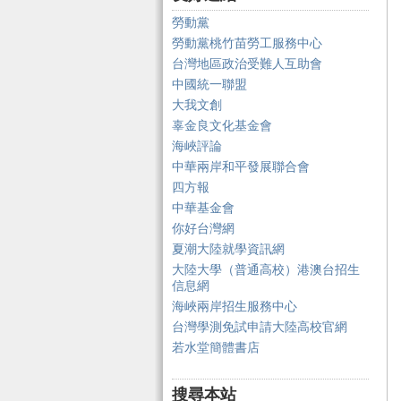
勞動黨
勞動黨桃竹苗勞工服務中心
台灣地區政治受難人互助會
中國統一聯盟
大我文創
辜金良文化基金會
海峽評論
中華兩岸和平發展聯合會
四方報
中華基金會
你好台灣網
夏潮大陸就學資訊網
大陸大學（普通高校）港澳台招生
信息網
海峽兩岸招生服務中心
台灣學測免試申請大陸高校官網
若水堂簡體書店
搜尋本站