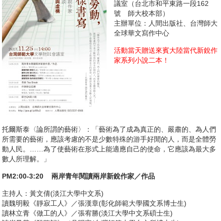
議室（台北市和平東路一段162
號 師大校本部）
主辦單位：人間出版社、台灣師大
全球華文寫作中心
活動當天贈送來賓大陸當代新銳作
家系列小說二本！
托爾斯泰〈論所謂的藝術〉：「藝術為了成為真正的、嚴肅的、為人們
所需要的藝術，應該考慮的不是少數特殊的游手好閒的人，而是全體勞
動人民。……為了使藝術在形式上能適應自己的使命，它應該為最大多
數人所理解。」
PM2:00-3:20 兩岸青年閱讀兩岸新銳作家／作品
主持人：黃文倩(淡江大學中文系)
讀魏明毅《靜寂工人》／張漢章(彰化師範大學國文系博士生)
讀林立青《做工的人》／張宥勝(淡江大學中文系碩士生)