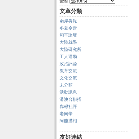
彙整
文章分類
兩岸犇報
冬夏令營
和平論壇
大陸就學
大陸研究所
工人運動
政治評論
教育交流
文化交流
未分類
活動訊息
港澳台聯招
犇報社評
老同學
阿能摸相
友好連結