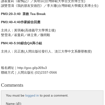
讀崔曼莉《殺鴨記》／吳明宗(台灣師範大學台文所博士生)
讀雙雪濤《我的朋友安德烈》／李大珊(台灣師範大學國文系博士生)
PM3:20-3:40 茶敘 Tea Break
PM3:40-4:40作家綜合回應
主持人：黃琪椿(高雄義守大學博士後)
雙雪濤／崔曼莉／林立青／魏明毅
PM4:40-5:00綜合QA與小結
主持人：呂正惠(人間出版社發行人、淡江大學中文系榮譽教授)
報名網址｜http://goo.gl/pJ69u3
聯絡方式｜人間出版社 (02)2337-0566
Comments
You must be
logged in
to post a comment.
Name (必)