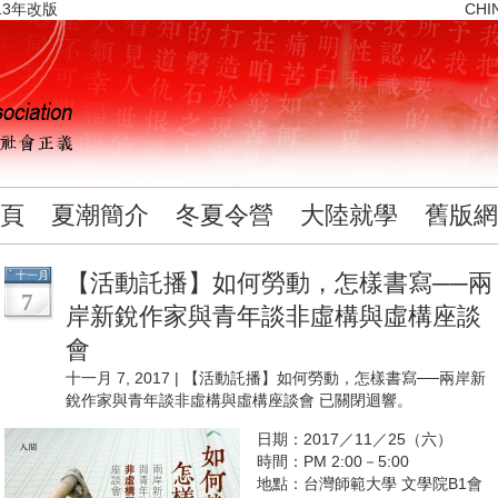
13年改版
CHI
頁
夏潮簡介
冬夏令營
大陸就學
舊版網
十一月
【活動託播】如何勞動，怎樣書寫──兩
7
岸新銳作家與青年談非虛構與虛構座談
會
十一月 7, 2017 |
【活動託播】如何勞動，怎樣書寫──兩岸新
銳作家與青年談非虛構與虛構座談會
已關閉迴響。
日期：2017／11／25（六）
時間：PM 2:00－5:00
地點：台灣師範大學 文學院B1會