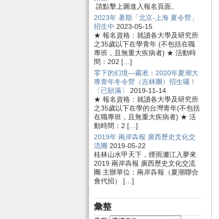
請點擊上圖進入報名頁面。
2023年 暑期「北京-上海 夏令營」
招生中
2023-05-15
★ 報名資格：就讀各大學及研究所
之35歲以下在學青年 (不包括在職
專班，且無重大疾病者) ★ 活動時
間：202 […]
零下的幻境—霧淞：2020年夏潮大
專青年冬令營（吉林團）招生囉！
〔已額滿〕
2019-11-14
★ 報名資格：就讀各大學及研究所
之35歲以下在學的台灣青年(不包括
在職專班，且無重大疾病者) ★ 活
動時間：2 […]
2019年 兩岸犇報 廣西歷史文化交
流團
2019-05-22
桂林山水甲天下，煙雨灕江入夢來
2019 兩岸犇報 廣西歷史文化交流
團 主辦單位：兩岸犇報（夏潮聯合
會代招） […]
彙整