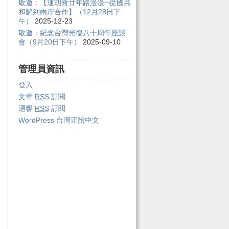
敬邀：【連胡會廿年路漫漫─從國共
和解到兩岸合作】（12月28日下
午）
2025-12-23
敬邀：紀念台灣光復八十周年座談
會（9月20日下午）
2025-09-10
管理員資訊
登入
文章
RSS
訂閱
迴響
RSS
訂閱
WordPress 台灣正體中文