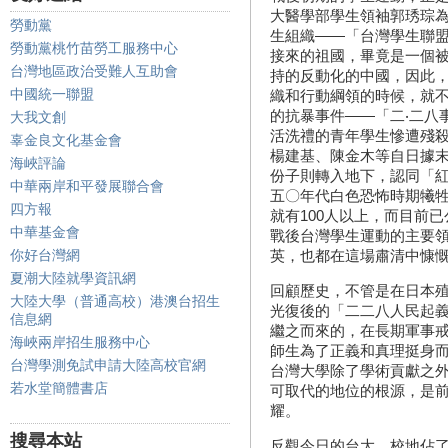
大醫學部學生領袖郭琇琮
勞動黨
生組織——「台灣學生聯
勞動黨桃竹苗勞工服務中心
接來的祖國，畢竟是一個
台灣地區政治受難人互助會
持的反動化的中國，因此
中國統一聯盟
織和行動綱領的時候，就
的抗暴事件——「二‧二八
大我文創
活洗禮的青年學生慘遭殘
辜金良文化基金會
楊建基、陳金木等自日據
海峽評論
份子則轉入地下，認同「
中華兩岸和平發展聯合會
五〇年代白色恐怖時期犧
四方報
就有100人以上，而目前
中華基金會
戰後台灣學生運動的主要
你好台灣網
英，也都在這場肅清中慷
夏潮大陸就學資訊網
回顧歷史，不管是在日本
大陸大學（普通高校）港澳台招生
光復後的「二二八人民起
信息網
繼之而來的，在長期軍事
海峽兩岸招生服務中心
師生為了正義和真理挺身
台灣學測免試申請大陸高校官網
台灣大學除了學術貢獻之
若水堂簡體書店
可取代的地位的根源，是
耀。
搜尋本站
反觀今日的台大，校地佔