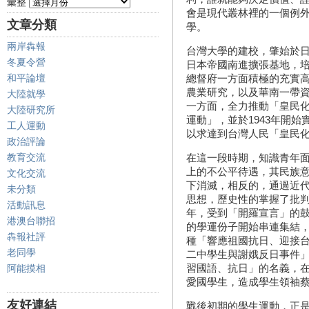
彙整
會是現代叢林裡的一個例
文章分類
學。
兩岸犇報
台灣大學的建校，肇始於
冬夏令營
日本帝國南進擴張基地，
和平論壇
總督府一方面積極的充實
農業研究，以及華南一帶
大陸就學
一方面，全力推動「皇民
大陸研究所
運動」，並於1943年開
工人運動
以求達到台灣人民「皇民
政治評論
教育交流
在這一段時期，知識青年
上的不公平待遇，其民族
文化交流
下消滅，相反的，通過近
未分類
思想，歷史性的掌握了批判
活動訊息
年，受到「開羅宣言」的
港澳台聯招
的學運份子開始串連集結
犇報社評
種「響應祖國抗日、迎接台
老同學
二中學生與謝娥反日事件
習國語、抗日」的名義，
阿能摸相
愛國學生，造成學生領袖
友好連結
戰後初期的學生運動，正