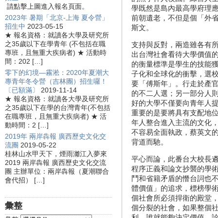
請點擊上圖進入報名頁面。
學既然是島內最高學府理
2023年 暑期「北京-上海 夏令營」
前朝遺老，不但是個「外
招生中
2023-05-15
斯文。
★ 報名資格：就讀各大學及研究所
之35歲以下在學青年 (不包括在職
支持與反對，兩造雖各有
專班，且無重大疾病者) ★ 活動時
出台灣社會看待大學價值
間：202 […]
的衡量標準是學生的技能
零下的幻境—霧淞：2020年夏潮大
子化和全球化的衝擊，選校
專青年冬令營（吉林團）招生囉！
要「傅斯年」。行走於產
〔已額滿〕
2019-11-14
的不二人選；另一部分人
★ 報名資格：就讀各大學及研究所
好的大學不僅要向青年人
之35歲以下在學的台灣青年(不包括
重要的是要將具有支配地
在職專班，且無重大疾病者) ★ 活
年人整合進入主流的文化
動時間：2 […]
不容易全面執政，蔡英文
2019年 兩岸犇報 廣西歷史文化交
背道而馳。
流團
2019-05-22
桂林山水甲天下，煙雨灕江入夢來
平心而論，此番台大校長
2019 兩岸犇報 廣西歷史文化交流
程序正義和論文抄襲的學
團 主辦單位：兩岸犇報（夏潮聯合
鬥和省籍矛盾的憯台詞也
會代招） […]
體價值」的追求，標榜學
個社會所必須捍衛的殿堂
彙整
個分裂的社會，如果整個
利，誰就能夠決定價值、