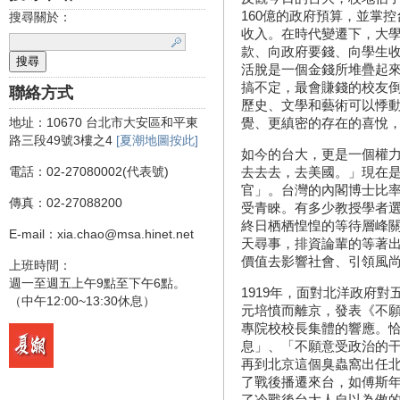
160億的政府預算，並掌控
搜尋關於：
收入。在時代變遷下，大
款、向政府要錢、向學生收
活脫是一個金錢所堆疊起
搞不定，最會賺錢的校友
聯絡方式
歷史、文學和藝術可以悸
地址：10670 台北市大安區和平東
覺、更縝密的存在的喜悅
路三段49號3樓之4
[夏潮地圖按此]
如今的台大，更是一個權
電話：02-27080002(代表號)
去去去，去美國。」現在
官」。台灣的內閣博士比
傳真：02-27088200
受青睞。有多少教授學者
終日栖栖惶惶的等待層峰
E-mail：xia.chao@msa.hinet.net
天尋事，排資論輩的等著
價值去影響社會、引領風
上班時間：
週一至週五上午9點至下午6點。
1919年，面對北洋政府
（中午12:00~13:30休息）
元培憤而離京，發表《不
專院校校長集體的響應。
息」、「不願意受政治的
再到北京這個臭蟲窩出任
了戰後播遷來台，如傅斯
了冷戰後台大人自以為傲