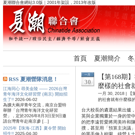
夏潮聯合會網站3.0版｜2001年架設，2013年改版
首頁
夏潮簡介
冬
一月
【第168期
RSS 夏潮營隊消息！
30
麼樣的社會
江海同心 尋美金陵 —— 2026台灣
一月 30, 2018 |
【
青年海洋文化研習營 (南京) 開始招
生了!!
2026-06-02
的社會就有什麼樣
為擴大兩岸青年交流，南京台盟特
台大校長的遴選結果出爐
舉辦「台灣青年海洋文化研習
營」，定於2026年8月3日至9日邀
英與企業獨董於一身的管
請台灣青年赴南京參 […]
的把李遠哲愛將周美吟和
撲，甚至用「預算主決議
2025年【珠海-江西】夏令營 開始
招生!!
2025-04-30
的黑手伸入校園。綠營人