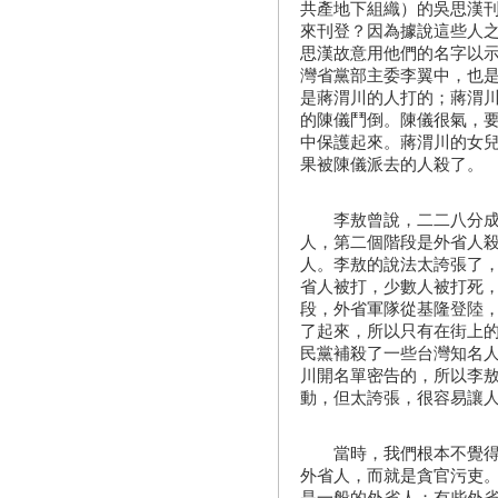
共產地下組織）的吳思漢
來刊登？因為據說這些人
思漢故意用他們的名字以示
灣省黨部主委李翼中，也是
是蔣渭川的人打的；蔣渭
的陳儀鬥倒。陳儀很氣，
中保護起來。蔣渭川的女
果被陳儀派去的人殺了。
李敖曾說，二二八分成三
人，第二個階段是外省人
人。李敖的說法太誇張了
省人被打，少數人被打死
段，外省軍隊從基隆登陸
了起來，所以只有在街上
民黨補殺了一些台灣知名
川開名單密告的，所以李
動，但太誇張，很容易讓
當時，我們根本不覺得二
外省人，而就是貪官污吏
是一般的外省人；有些外