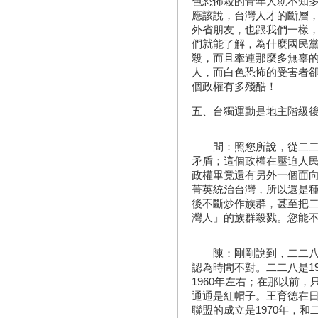
色恐怖殺的青年人就不知
應該說，台灣人才的斷層
外省朋友，也跟我們一樣
們就能了解，為什麼國民
殺，而且牽連那麼多無辜的
人，而白色恐怖的受害者卻
個政權有多殘酷！
五、台獨運動是地主階級
問：照您所說，從二二八
矛盾；這個政權在壓迫人
政權畢竟還有另外一個面
菁英統治台灣，所以還是
後不斷炒作族群，甚至把
灣人」的族群殺戮。您能
陳：剛剛說到，二二八一
認為時間不對。二二八是1
1960年左右；在那以前
通通是紅帽子。王育德在日
聯盟的成立是1970年，