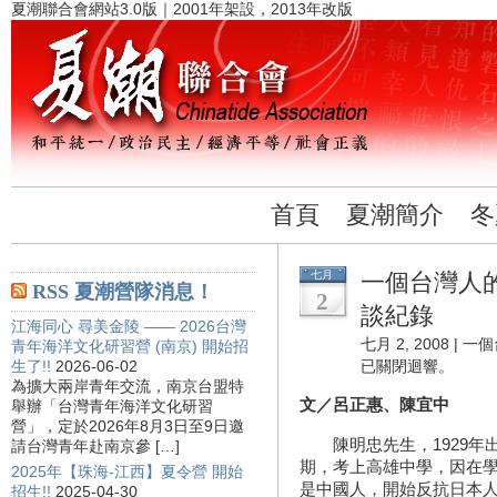
夏潮聯合會網站3.0版｜2001年架設，2013年改版
首頁
夏潮簡介
冬
七月
一個台灣人的
RSS 夏潮營隊消息！
2
談紀錄
江海同心 尋美金陵 —— 2026台灣
七月 2, 2008 |
一個
青年海洋文化研習營 (南京) 開始招
生了!!
2026-06-02
已關閉迴響。
為擴大兩岸青年交流，南京台盟特
文／呂正惠、陳宜中
舉辦「台灣青年海洋文化研習
營」，定於2026年8月3日至9日邀
陳明忠先生，1929年
請台灣青年赴南京參 […]
期，考上高雄中學，因在
2025年【珠海-江西】夏令營 開始
是中國人，開始反抗日本
招生!!
2025-04-30