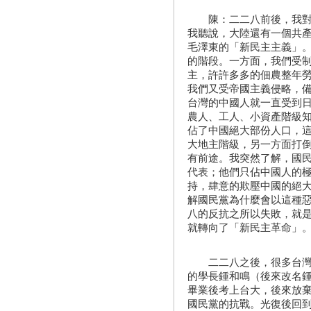
陳：二二八前後，我對國
我聽說，大陸還有一個共
毛澤東的「新民主主義」
的階段。一方面，我們受
主，許許多多的佃農整年
我們又受帝國主義侵略，
台灣的中國人就一直受到
農人、工人、小資產階級
佔了中國絕大部份人口，
大地主階級，另一方面打
有前途。我突然了解，國
代表；他們只佔中國人的
持，肆意的欺壓中國的絕
解國民黨為什麼會以這種
八的反抗之所以失敗，就
就轉向了「新民主革命」
二二八之後，很多台灣青
的學長鍾和鳴（後來改名
畢業後考上台大，後來放
國民黨的抗戰。光復後回