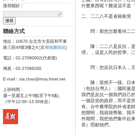
什麼東西呢？難道這不是
搜尋關於：
二、二二八不是省籍衝突
聯絡方式
問：那您怎麼看待二二
地址：10670 台北市大安區和平東
陳：二二八是反抗，是
路三段49號3樓之4
[夏潮地圖按此]
理」，這是人民的哲學。
電話：02-27080002(代表號)
問：您反抗日本人，又
傳真：02-27088200
E-mail：xia.chao@msa.hinet.net
陳：當然不一樣。日本人
（包括台灣人）；國民黨
上班時間：
我們是反抗一個我們自己
週一至週五上午9點至下午6點。
一個惡劣的政府，而不是
（中午12:00~13:30休息）
有。台中農學院的外省老
想開明，我就很尊敬。我
件期間，我把他們集中起
長）照顧他們。