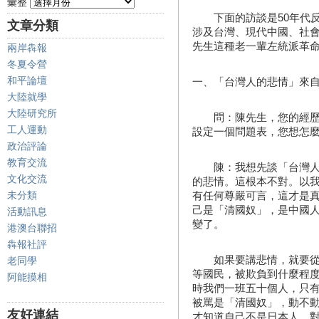
彙整
下面的訪談是50年代反
文章分類
涉及台灣、現代中國、社
先生這種老一輩左統派革
兩岸犇報
冬夏令營
和平論壇
一、「台灣人的悲情」來
大陸就學
大陸研究所
問：陳先生，您的經歷非
工人運動
設定一個問題表，您想怎
政治評論
教育交流
陳：我想先談「台灣人的
文化交流
的悲情。這根本不對。以
未分類
有任何尊嚴可言，這才是
己是「清國奴」，是中國
活動訊息
變了。
港澳台聯招
犇報社評
如果要講悲情，就要從日
老同學
等國民，被欺負到什麼程
阿能摸相
時我們一班五十個人，只
被罵是「清國奴」，動不
友好連結
才知道自己不是日本人。