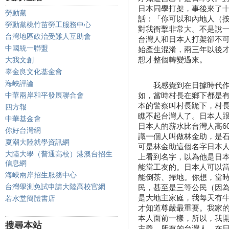
日本同學打架，事後來了
勞動黨
話：「你可以和內地人（
勞動黨桃竹苗勞工服務中心
對我衝擊非常大。不是說
台灣地區政治受難人互助會
台灣人和日本人打架卻不
中國統一聯盟
始產生混淆，兩三年以後
想才整個轉變過來。
大我文創
辜金良文化基金會
海峽評論
我感覺到在日據時代作為
中華兩岸和平發展聯合會
如，當時村長在鄉下都是
本的警察叫村長跪下，村
四方報
瞧不起台灣人了。日本人
中華基金會
日本人的薪水比台灣人高6
你好台灣網
識一個人叫做林金助，是
夏潮大陸就學資訊網
可是林金助這個名字日本
大陸大學（普通高校）港澳台招生
上看到名字，以為他是日
信息網
能當工友的。日本人可以
海峽兩岸招生服務中心
能倒茶、掃地。你想，當
台灣學測免試申請大陸高校官網
民，甚至是三等公民（因
是大地主家庭，我每天有
若水堂簡體書店
才知道尊嚴最重要。我家
本人面前一樣，所以，我
搜尋本站
主義。所有的台灣人，在