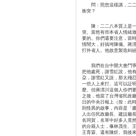
問：照您這樣講，二二八
衝突？
陳：二二八本質上是一個
突。當然有些本省人情緒
要的。你們還要注意，當
情鬧大，好搞垮陳儀。蔣
打外省人。他故意製造糾
我們在台中開大會鬥爭台
把他處死，謝雪紅說，他
朶，謝雪紅又說，那太殘
一些人上來打。這可以証
麼。但蔣渭川這個人你們
之後，他當了台灣省民政廳長
日的中央日報上（按：此
則怪異的啟事，內容是「
人出任民政廳長、建設廳長
名同賀，名單中好多人竟
的台籍人士，像林茂生、
王育霖、還有陳炘。我後