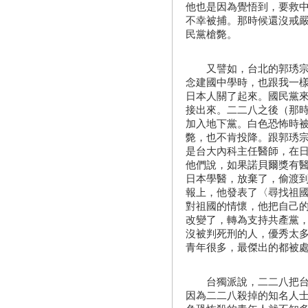
他也是因為覺悟到，要救
不幸被捕。那時候還沒戒
民黨槍斃。
又譬如，台北的郭琇宗，
念建國中學時，也跟我一
日本人關了起來。國民黨
接出來。二二八之後（那
加入地下黨。白色恐怖時
斃，也不肯投降。跟郭琇
是台大內科主任醫師，在
他們說，如果諾貝爾獎有
日本學醫，放棄了，偷渡
報上，他發表了〈尋找祖
對祖國的情懷，他把自己
改變了，轉為支持共產黨
沒被判死刑的人，優秀太
青年很多，最傑出的都被
台獨派說，二二八把台灣
因為二二八殺掉的知名人