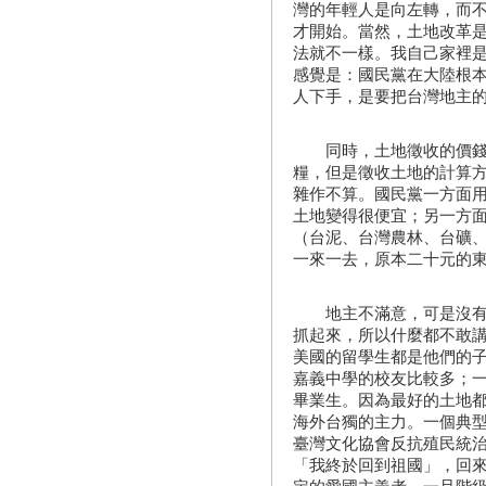
灣的年輕人是向左轉，而
才開始。當然，土地改革
法就不一樣。我自己家裡
感覺是：國民黨在大陸根
人下手，是要把台灣地主
同時，土地徵收的價錢也
糧，但是徵收土地的計算
雜作不算。國民黨一方面
土地變得很便宜；另一方
（台泥、台灣農林、台礦
一來一去，原本二十元的
地主不滿意，可是沒有辦
抓起來，所以什麼都不敢
美國的留學生都是他們的
嘉義中學的校友比較多；
畢業生。因為最好的土地
海外台獨的主力。一個典
臺灣文化協會反抗殖民統
「我終於回到祖國」，回