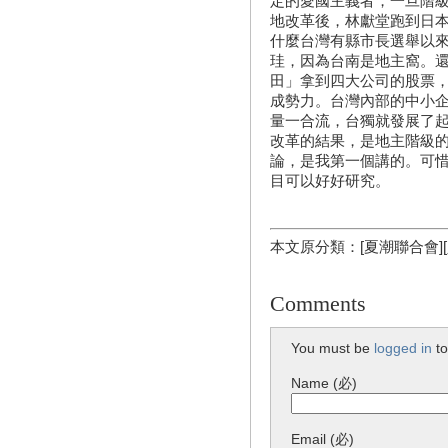
定的愛國主義者，一旦階
地改革後，林獻堂跑到日
什麼台灣有縣市長選舉以
珪，因為台南是地主窩。
田」拿到四大公司的股票
成勢力。台灣內部的中小
量一合流，台獨就發展了
改革的結果，是地主階級
論，是我第一個講的。可
目可以好好研究。
本文原分類：[夏潮聯合會]
Comments
You must be
logged in
to
Name (必)
Email (必)