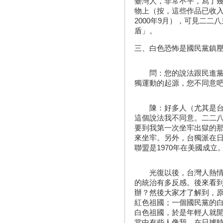
臺灣人，非常不平，寫了
物上（按，這些作品已收
2000年9月），可見二
盾」。
三、白色恐怖是國民黨鎮
問：您的說法跟民進黨的
獨運動的起源，您不同意
陳：好多人（尤其是台獨
這個說法我不同意。二二八是
要到我第一次坐牢出獄的那
來坐牢。另外，台獨派在日
聯盟是1970年在美國成
光復以後，台灣人熱情歡
的統治有多反感。後來看
辦？然後大家才了解到，
紅色祖國；一個國民黨的
白色祖國，於是年輕人就
當中有些人像我，在日據