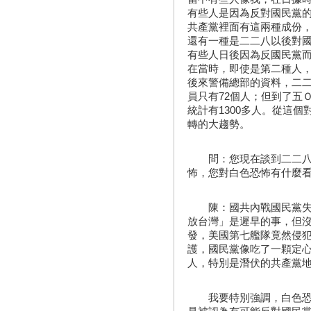
有些人是因為反對國民黨
共產黨裡面有這兩種成份
還有一種是二二八以後對
有些人日後因為反國民黨
在當時，即使是第二種人
後來警備總部的資料，二
員只有72個人；但到了五
統計有1300多人。從這
轉的大趨勢。
問：您現在談到二二八以
怖，您對白色恐怖有什麼
陳：國共內戰國民黨失敗
放台灣」是遲早的事，但沒
發，美國第七艦隊竟然侵
護，國民黨像吃了一顆定
人，特別是潛伏的共產黨
我要特別強調，白色恐怖