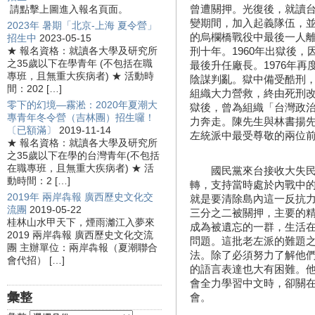
曾遭關押。光復後，就讀
請點擊上圖進入報名頁面。
變期間，加入起義隊伍，
2023年 暑期「北京-上海 夏令營」
的烏欄橋戰役中最後一人離
招生中
2023-05-15
★ 報名資格：就讀各大學及研究所
刑十年。1960年出獄後
之35歲以下在學青年 (不包括在職
最後升任廠長。1976年
專班，且無重大疾病者) ★ 活動時
陰謀判亂。獄中備受酷刑
間：202 […]
組織大力營救，終由死刑改
零下的幻境—霧淞：2020年夏潮大
獄後，曾為組織「台灣政
專青年冬令營（吉林團）招生囉！
力奔走。陳先生與林書揚
〔已額滿〕
2019-11-14
左統派中最受尊敬的兩位
★ 報名資格：就讀各大學及研究所
之35歲以下在學的台灣青年(不包括
在職專班，且無重大疾病者) ★ 活
國民黨來台接收大失民心
動時間：2 […]
轉，支持當時處於內戰中的
2019年 兩岸犇報 廣西歷史文化交
就是要清除島內這一反抗
流團
2019-05-22
三分之二被關押，主要的
桂林山水甲天下，煙雨灕江入夢來
成為被遺忘的一群，生活
2019 兩岸犇報 廣西歷史文化交流
問題。這批老左派的難題
團 主辦單位：兩岸犇報（夏潮聯合
法。除了必須努力了解他
會代招） […]
的語言表達也大有困難。
會全力學習中文時，卻關
彙整
會。