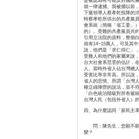
是被認為有可能反對國民
就一律逮捕。我被捕以前，大
下黨領導人蔡孝乾投降的
時蔡孝乾所供出的共產黨員
會系統（簡稱「省工委」
的）。受難的共產黨員共約
引用立法院的資料，整個
就有14~15萬人，可見
說，他們是「求仁得仁」
受難人和他們的家屬來說
台大社會系范雲的估計，在1
人。當時外省人佔台灣總人
受害比率非常高。所以說
省人的悲情。所謂「台灣
種泛綠陣營的說法，並不
「白色統治階級對所有被
台灣人民（包括外省人）
四、為什麼認同「新民主
問：陳先生，您願不願意
變？