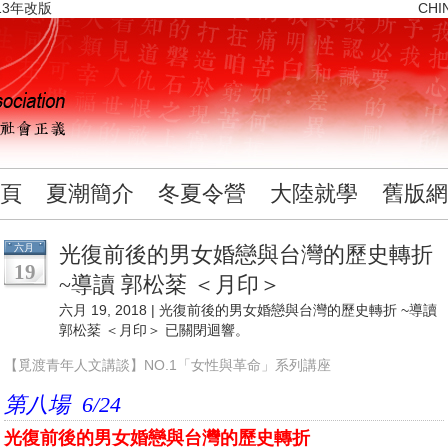
13年改版
CHI
頁
夏潮簡介
冬夏令營
大陸就學
舊版網
六月
光復前後的男女婚戀與台灣的歷史轉折
19
~導讀 郭松棻 ＜月印＞
六月 19, 2018 |
光復前後的男女婚戀與台灣的歷史轉折 ~導讀
郭松棻 ＜月印＞
已關閉迴響。
【覓渡青年人文講談】NO.1「女性與革命」系列講座
第八場 6/24
光復前後的男女婚戀與台灣的歷史轉折