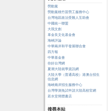
勞動黨
勞動黨桃竹苗勞工服務中心
台灣地區政治受難人互助會
中國統一聯盟
大我文創
辜金良文化基金會
海峽評論
中華兩岸和平發展聯合會
四方報
中華基金會
你好台灣網
夏潮大陸就學資訊網
大陸大學（普通高校）港澳台招生
信息網
海峽兩岸招生服務中心
台灣學測免試申請大陸高校官網
若水堂簡體書店
搜尋本站