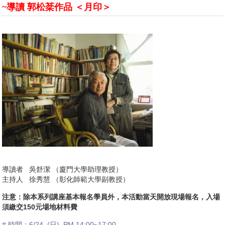
~導讀 郭松棻作品 ＜月印＞
導讀者 吳舒潔 （廈門大學助理教授）
主持人 徐秀慧 （彰化師範大學副教授）
注意：除本系列講座基本報名學員外，本活動當天開放現場報名，入場
須繳交150元場地材料費
# 時間：6/24 (日) PM 14:00~17:00