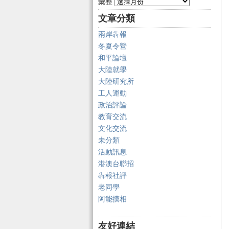
彙整
文章分類
兩岸犇報
冬夏令營
和平論壇
大陸就學
大陸研究所
工人運動
政治評論
教育交流
文化交流
未分類
活動訊息
港澳台聯招
犇報社評
老同學
阿能摸相
友好連結