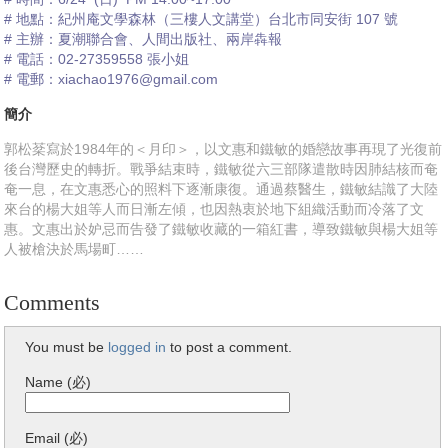
# 地點：紀州庵文學森林（三樓人文講堂）台北市同安街 107 號
# 主辦：夏潮聯合會、人間出版社、兩岸犇報
# 電話：02-27359558 張小姐
# 電郵：xiachao1976@gmail.com
簡介
郭松棻寫於1984年的＜月印＞，以文惠和鐵敏的婚戀故事再現了光復前
後台灣歷史的轉折。戰爭結束時，鐵敏從六三部隊遣散時因肺結核而奄
奄一息，在文惠悉心的照料下逐漸康復。通過蔡醫生，鐵敏結識了大陸
來台的楊大姐等人而日漸左傾，也因熱衷於地下組織活動而冷落了文
惠。文惠出於妒忌而告發了鐵敏收藏的一箱紅書，導致鐵敏與楊大姐等
人被槍決於馬場町……
Comments
You must be
logged in
to post a comment.
Name (必)
Email (必)