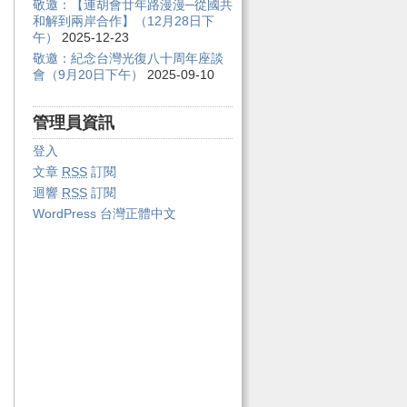
敬邀：【連胡會廿年路漫漫─從國共
和解到兩岸合作】（12月28日下
午）
2025-12-23
敬邀：紀念台灣光復八十周年座談
會（9月20日下午）
2025-09-10
管理員資訊
登入
文章
RSS
訂閱
迴響
RSS
訂閱
WordPress 台灣正體中文