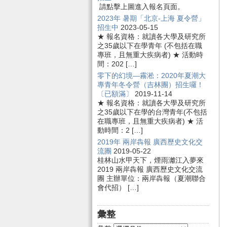
請點擊上圖進入報名頁面。
2023年 暑期「北京-上海 夏令營」
招生中
2023-05-15
★ 報名資格：就讀各大學及研究所
之35歲以下在學青年 (不包括在職
專班，且無重大疾病者) ★ 活動時
間：202 […]
零下的幻境—霧淞：2020年夏潮大
專青年冬令營（吉林團）招生囉！
〔已額滿〕
2019-11-14
★ 報名資格：就讀各大學及研究所
之35歲以下在學的台灣青年(不包括
在職專班，且無重大疾病者) ★ 活
動時間：2 […]
2019年 兩岸犇報 廣西歷史文化交
流團
2019-05-22
桂林山水甲天下，煙雨灕江入夢來
2019 兩岸犇報 廣西歷史文化交流
團 主辦單位：兩岸犇報（夏潮聯合
會代招） […]
彙整