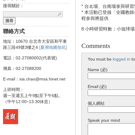
搜尋關於：
* 台北場、台南場參與研
* 本活動已登錄「全國教
程參與將提供
8 小時研習時數；小琉球場
聯絡方式
地址：10670 台北市大安區和平東
Comments
路三段49號3樓之4
[夏潮地圖按此]
電話：02-27080002(代表號)
You must be
logged in
to
傳真：02-27088200
Name (必)
E-mail：xia.chao@msa.hinet.net
Email (必)
上班時間：
週一至週五上午9點至下午6點。
（中午12:00~13:30休息）
個人網站
Speak your mind