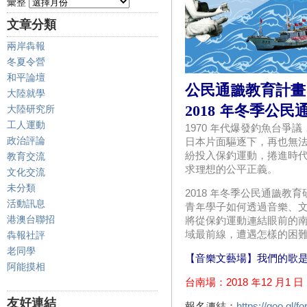
彙整
文章分類
兩岸犇報
冬夏令營
和平論壇
公民通識教育計畫
大陸就學
2018 年冬季公
大陸研究所
工人運動
1970 年代爆發釣魚台
政治評論
日本片面驅逐下，再也無
紛投入保釣運動，捲進時
教育交流
求理想的公平正義。
文化交流
未分類
2018 年冬季公民通識
活動訊息
青年學子如何透過音樂、
港澳台聯招
將從保釣運動連結眼前的
域最前線，遭遇怎樣的困
犇報社評
老同學
【音樂文藝場】我們的歌
阿能摸相
台南場：2018 年12 月1 
友好連結
報名連結：
https://goo.gl/