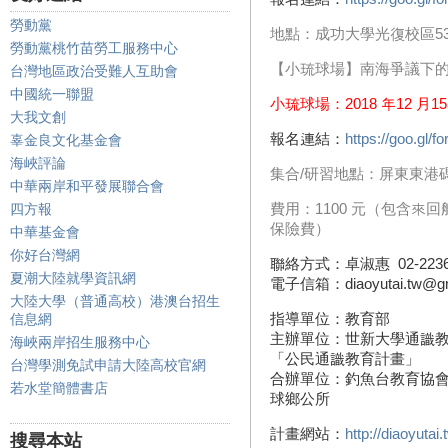
勞動黨
地點：成功大學光復校區531
勞動黨桃竹苗勞工服務中心
【小琉球場】南海爭議下
台灣地區政治受難人互助會
中國統一聯盟
小琉球場：2018 年12 月
大我文創
報名連結：
https://goo.g
辜金良文化基金會
海峽評論
集合/研習地點：屏東東港
中華兩岸和平發展聯合會
費用：1100 元（包含
四方報
保險費）
中華基金會
你好台灣網
聯絡方式：卓淑惠 02-2236-
夏潮大陸就學資訊網
電子信箱：diaoyutai.tw@gm
大陸大學（普通高校）港澳台招生
指導單位：教育部
信息網
主辦單位：世新大學通識
海峽兩岸招生服務中心
「公民通識教育計畫」
台灣學測免試申請大陸高校官網
合辦單位：釣魚台教育協
若水堂簡體書店
球鄉公所
計畫網站：
http://diaoyutai.
搜尋本站