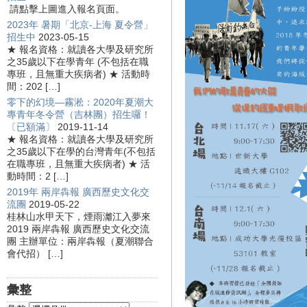
請點擊上圖進入報名頁面。
2023年 暑期「北京-上海 夏令營」
招生中
2023-05-15
★ 報名資格：就讀各大學及研究所
之35歲以下在學青年 (不包括在職
專班，且無重大疾病者) ★ 活動時
間：202 […]
零下的幻境—霧淞：2020年夏潮大
專青年冬令營（吉林團）招生囉！
〔已額滿〕
2019-11-14
★ 報名資格：就讀各大學及研究所
之35歲以下在學的台灣青年(不包括
在職專班，且無重大疾病者) ★ 活
動時間：2 […]
2019年 兩岸犇報 廣西歷史文化交
流團
2019-05-22
桂林山水甲天下，煙雨灕江入夢來
2019 兩岸犇報 廣西歷史文化交流
團 主辦單位：兩岸犇報（夏潮聯合
會代招） […]
彙整