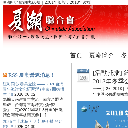
夏潮聯合會網站3.0版｜2001年架設，2013年改版
首頁
夏潮簡介
冬
十一月
[活動托播]
RSS 夏潮營隊消息！
26
2018年冬
江海同心 尋美金陵 —— 2026台灣
十一月 26, 2018 |
青年海洋文化研習營 (南京) 開始招
生了!!
2026-06-02
年冬季公民通識教
為擴大兩岸青年交流，南京台盟特
舉辦「台灣青年海洋文化研習
營」，定於2026年8月3日至9日邀
請台灣青年赴南京參 […]
2025年【珠海-江西】夏令營 開始
招生!!
2025-04-30