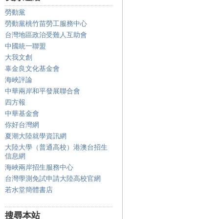
勞動黨
勞動黨桃竹苗勞工服務中心
台灣地區政治受難人互助會
中國統一聯盟
大我文創
辜金良文化基金會
海峽評論
中華兩岸和平發展聯合會
四方報
中華基金會
你好台灣網
夏潮大陸就學資訊網
大陸大學（普通高校）港澳台招生
信息網
海峽兩岸招生服務中心
台灣學測免試申請大陸高校官網
若水堂簡體書店
搜尋本站