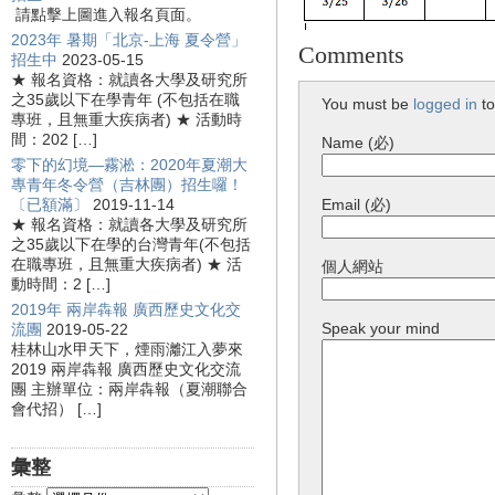
請點擊上圖進入報名頁面。
2023年 暑期「北京-上海 夏令營」
Comments
招生中
2023-05-15
★ 報名資格：就讀各大學及研究所
之35歲以下在學青年 (不包括在職
You must be
logged in
to
專班，且無重大疾病者) ★ 活動時
間：202 […]
Name (必)
零下的幻境—霧淞：2020年夏潮大
專青年冬令營（吉林團）招生囉！
〔已額滿〕
2019-11-14
Email (必)
★ 報名資格：就讀各大學及研究所
之35歲以下在學的台灣青年(不包括
在職專班，且無重大疾病者) ★ 活
個人網站
動時間：2 […]
2019年 兩岸犇報 廣西歷史文化交
Speak your mind
流團
2019-05-22
桂林山水甲天下，煙雨灕江入夢來
2019 兩岸犇報 廣西歷史文化交流
團 主辦單位：兩岸犇報（夏潮聯合
會代招） […]
彙整