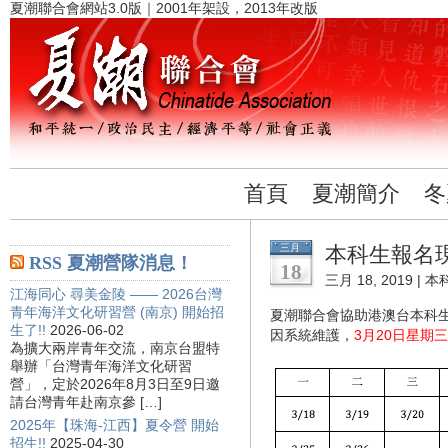
夏潮聯合會網站3.0版｜2001年架設，2013年改版
首頁
夏潮簡介
冬
三月
本科生報名
RSS 夏潮營隊消息！
18
三月 18, 2019 |
本
江海同心 尋美金陵 —— 2026台灣
青年海洋文化研習營 (南京) 開始招
夏潮聯合會協助港澳台本科
生了!!
2026-06-02
因系統維護，
3月20日星期
為擴大兩岸青年交流，南京台盟特
舉辦「台灣青年海洋文化研習
營」，定於2026年8月3日至9日邀
請台灣青年赴南京參 […]
2025年【珠海-江西】夏令營 開始
招生!!
2025-04-30