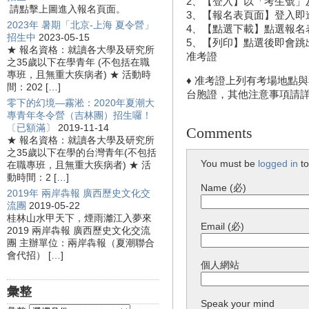
2、【登入】以「考生號」
請點擊上圖進入報名頁面。
3、【報名表頁面】登入即
2023年 暑期「北京-上海 夏令營」
4、【點選下載】點選報名
招生中
2023-05-15
5、【列印】點選後即會跳
★ 報名資格：就讀各大學及研究所
准考證
之35歲以下在學青年 (不包括在職
專班，且無重大疾病者) ★ 活動時
♦ 准考證上列有考場地點
間：202 […]
台胞證，其他注意事項請
零下的幻境—霧淞：2020年夏潮大
專青年冬令營（吉林團）招生囉！
〔已額滿〕
2019-11-14
Comments
★ 報名資格：就讀各大學及研究所
之35歲以下在學的台灣青年(不包括
You must be
logged in
to
在職專班，且無重大疾病者) ★ 活
動時間：2 […]
Name (必)
2019年 兩岸犇報 廣西歷史文化交
流團
2019-05-22
桂林山水甲天下，煙雨灕江入夢來
Email (必)
2019 兩岸犇報 廣西歷史文化交流
團 主辦單位：兩岸犇報（夏潮聯合
會代招） […]
個人網站
彙整
Speak your mind