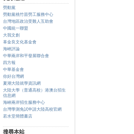
勞動黨
勞動黨桃竹苗勞工服務中心
台灣地區政治受難人互助會
中國統一聯盟
大我文創
辜金良文化基金會
海峽評論
中華兩岸和平發展聯合會
四方報
中華基金會
你好台灣網
夏潮大陸就學資訊網
大陸大學（普通高校）港澳台招生
信息網
海峽兩岸招生服務中心
台灣學測免試申請大陸高校官網
若水堂簡體書店
搜尋本站