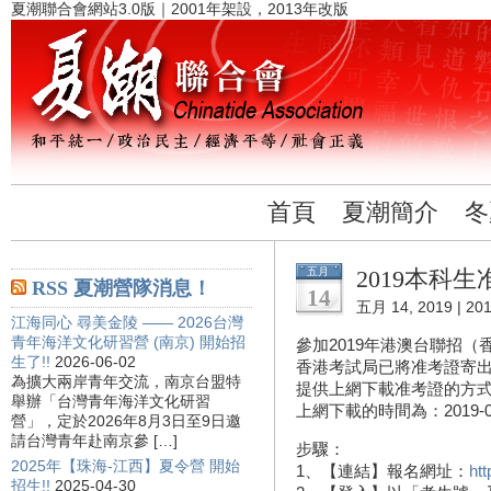
夏潮聯合會網站3.0版｜2001年架設，2013年改版
首頁
夏潮簡介
冬
五月
2019本科
RSS 夏潮營隊消息！
14
五月 14, 2019 |
2
江海同心 尋美金陵 —— 2026台灣
青年海洋文化研習營 (南京) 開始招
參加2019年港澳台聯招
生了!!
2026-06-02
香港考試局已將准考證寄
為擴大兩岸青年交流，南京台盟特
提供上網下載准考證的方
舉辦「台灣青年海洋文化研習
上網下載的時間為：2019-05-1
營」，定於2026年8月3日至9日邀
請台灣青年赴南京參 […]
步驟：
2025年【珠海-江西】夏令營 開始
1、【連結】報名網址：
ht
招生!!
2025-04-30