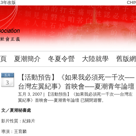
13年改版
CHI
頁
夏潮簡介
冬夏令營
大陸就學
舊版網
五月
【活動預告】《如果我必須死一千次──
3
台灣左翼紀事》首映會──夏潮青年論壇
五月 3, 2007 |
【活動預告】《如果我必須死一千次──台灣左
翼紀事》首映會──夏潮青年論壇
已關閉迴響。
文／夏潮秘書處
影片性質：紀錄片
導演：王育麟