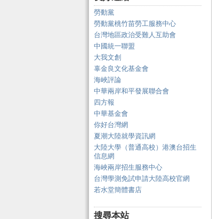
勞動黨
勞動黨桃竹苗勞工服務中心
台灣地區政治受難人互助會
中國統一聯盟
大我文創
辜金良文化基金會
海峽評論
中華兩岸和平發展聯合會
四方報
中華基金會
你好台灣網
夏潮大陸就學資訊網
大陸大學（普通高校）港澳台招生
信息網
海峽兩岸招生服務中心
台灣學測免試申請大陸高校官網
若水堂簡體書店
搜尋本站