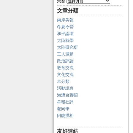
彙整
文章分類
兩岸犇報
冬夏令營
和平論壇
大陸就學
大陸研究所
工人運動
政治評論
教育交流
文化交流
未分類
活動訊息
港澳台聯招
犇報社評
老同學
阿能摸相
友好連結