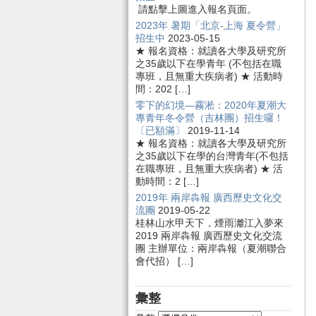
請點擊上圖進入報名頁面。
2023年 暑期「北京-上海 夏令營」
招生中
2023-05-15
★ 報名資格：就讀各大學及研究所
之35歲以下在學青年 (不包括在職
專班，且無重大疾病者) ★ 活動時
間：202 […]
零下的幻境—霧淞：2020年夏潮大
專青年冬令營（吉林團）招生囉！
〔已額滿〕
2019-11-14
★ 報名資格：就讀各大學及研究所
之35歲以下在學的台灣青年(不包括
在職專班，且無重大疾病者) ★ 活
動時間：2 […]
2019年 兩岸犇報 廣西歷史文化交
流團
2019-05-22
桂林山水甲天下，煙雨灕江入夢來
2019 兩岸犇報 廣西歷史文化交流
團 主辦單位：兩岸犇報（夏潮聯合
會代招） […]
彙整