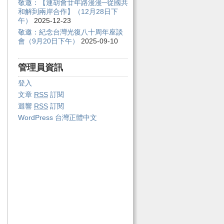
敬邀：【連胡會廿年路漫漫─從國共
和解到兩岸合作】（12月28日下
午）
2025-12-23
敬邀：紀念台灣光復八十周年座談
會（9月20日下午）
2025-09-10
管理員資訊
登入
文章
RSS
訂閱
迴響
RSS
訂閱
WordPress 台灣正體中文