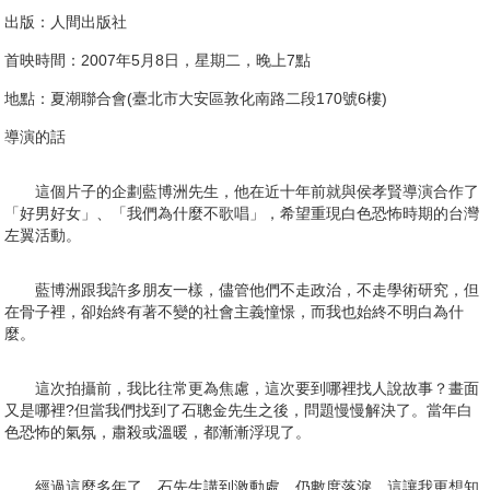
出版：人間出版社
首映時間：2007年5月8日，星期二，晚上7點
地點：夏潮聯合會(臺北市大安區敦化南路二段170號6樓)
導演的話
這個片子的企劃藍博洲先生，他在近十年前就與侯孝賢導演合作了
「好男好女」、「我們為什麼不歌唱」，希望重現白色恐怖時期的台灣
左翼活動。
藍博洲跟我許多朋友一樣，儘管他們不走政治，不走學術研究，但
在骨子裡，卻始終有著不變的社會主義憧憬，而我也始終不明白為什
麼。
這次拍攝前，我比往常更為焦慮，這次要到哪裡找人說故事？畫面
又是哪裡?但當我們找到了石聰金先生之後，問題慢慢解決了。當年白
色恐怖的氣氛，肅殺或溫暖，都漸漸浮現了。
經過這麼多年了，石先生講到激動處，仍數度落淚，這讓我更想知