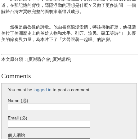
道，在那記憶的背後，隱隱浮動的理想是什麼？又做了更多訪問，一個
關於台灣左翼較完整的面貌漸漸得以成形。
然後是聶魯達的詩歌。他由書寫浪漫愛情，轉往擁抱群眾，他盛讚
美拉丁美洲歷史上的英雄人物和水手、鞋匠、漁民、礦工等詩句，其優
美的節奏與力量，為本片下了「大聲跟著一起唱」的註腳。
本文原分類：[夏潮聯合會][夏潮講座]
Comments
You must be
logged in
to post a comment.
Name (必)
Email (必)
個人網站