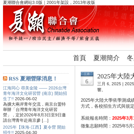
夏潮聯合會網站3.0版｜2001年架設，2013年改版
首頁
夏潮簡介
冬
三月
2025年大
RSS 夏潮營隊消息！
6
三月 6, 2025 |
20
江海同心 尋美金陵 —— 2026台灣
響。
青年海洋文化研習營 (南京) 開始招
生了!!
2026-06-02
2025年大陸大學依學測
為擴大兩岸青年交流，南京台盟特
方式，各校招生方式與規
舉辦「台灣青年海洋文化研習
營」，定於2026年8月3日至9日邀
系統報名時間：
2025年3
請台灣青年赴南京參 […]
徵集志願時間：2025年5月
2025年【珠海-江西】夏令營 開始
招生!!
2025-04-30