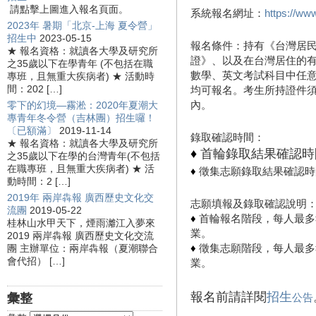
請點擊上圖進入報名頁面。
系統報名網址：
https://ww
2023年 暑期「北京-上海 夏令營」
招生中
2023-05-15
報名條件：持有《台灣居
★ 報名資格：就讀各大學及研究所
證》、以及在台灣居住的
之35歲以下在學青年 (不包括在職
數學、英文考試科目中任
專班，且無重大疾病者) ★ 活動時
間：202 […]
均可報名。考生所持證件
內。
零下的幻境—霧淞：2020年夏潮大
專青年冬令營（吉林團）招生囉！
〔已額滿〕
2019-11-14
錄取確認時間：
★ 報名資格：就讀各大學及研究所
♦
首輪錄取結果確認時間
之35歲以下在學的台灣青年(不包括
在職專班，且無重大疾病者) ★ 活
♦
徵集志願錄取結果確認時
動時間：2 […]
2019年 兩岸犇報 廣西歷史文化交
志願填報及錄取確認說明
流團
2019-05-22
♦
首輪報名階段，每人最多
桂林山水甲天下，煙雨灕江入夢來
業。
2019 兩岸犇報 廣西歷史文化交流
♦
徵集志願階段，每人最多
團 主辦單位：兩岸犇報（夏潮聯合
會代招） […]
業。
報名前請詳閱
招生
彙整
公告