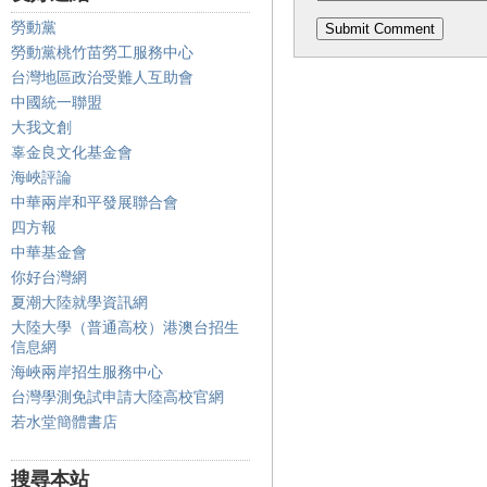
勞動黨
勞動黨桃竹苗勞工服務中心
台灣地區政治受難人互助會
中國統一聯盟
大我文創
辜金良文化基金會
海峽評論
中華兩岸和平發展聯合會
四方報
中華基金會
你好台灣網
夏潮大陸就學資訊網
大陸大學（普通高校）港澳台招生
信息網
海峽兩岸招生服務中心
台灣學測免試申請大陸高校官網
若水堂簡體書店
搜尋本站