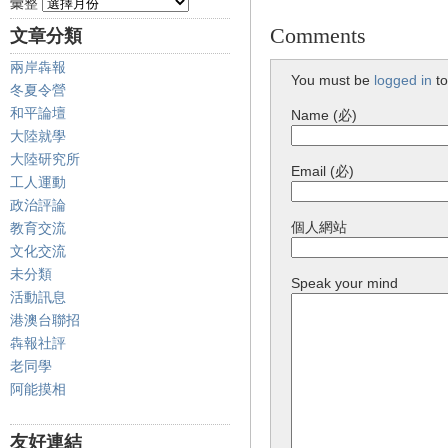
彙整
Comments
文章分類
兩岸犇報
You must be
logged in
to
冬夏令營
和平論壇
Name (必)
大陸就學
大陸研究所
Email (必)
工人運動
政治評論
個人網站
教育交流
文化交流
未分類
Speak your mind
活動訊息
港澳台聯招
犇報社評
老同學
阿能摸相
友好連結