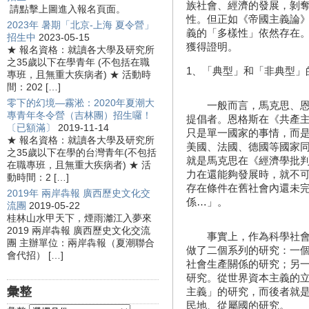
族社會、經濟的發展，剝
請點擊上圖進入報名頁面。
性。但正如《帝國主義論
2023年 暑期「北京-上海 夏令營」
義的「多樣性」依然存在
招生中
2023-05-15
獲得證明。
★ 報名資格：就讀各大學及研究所
之35歲以下在學青年 (不包括在職
1、「典型」和「非典型」
專班，且無重大疾病者) ★ 活動時
間：202 […]
零下的幻境—霧淞：2020年夏潮大
一般而言，馬克思、恩格
專青年冬令營（吉林團）招生囉！
提倡者。恩格斯在《共產
〔已額滿〕
2019-11-14
只是單一國家的事情，而
★ 報名資格：就讀各大學及研究所
美國、法國、德國等國家
之35歲以下在學的台灣青年(不包括
就是馬克思在《經濟學批
在職專班，且無重大疾病者) ★ 活
力在還能夠發展時，就不
動時間：2 […]
存在條件在舊社會內還未
2019年 兩岸犇報 廣西歷史文化交
係…」。
流團
2019-05-22
桂林山水甲天下，煙雨灕江入夢來
2019 兩岸犇報 廣西歷史文化交流
事實上，作為科學社會主
團 主辦單位：兩岸犇報（夏潮聯合
做了二個系列的研究：一
會代招） […]
社會生產關係的研究；另
研究。從世界資本主義的
彙整
主義」的研究，而後者就
民地、從屬國的研究。