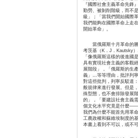
『國際社會主義革命先鋒
勤勞、被剝削階級，而不
級」；「當我們開始國際
我們能夠在國際革命上走
開始革命」。
當俄羅斯十月革命的勝利
考茨基（K．J．Kauts
「像俄羅斯這樣的後進國
具有實現社會主義的客觀
展階段」，「俄羅斯的生
義」…等等理由，批評列
對這些批判，列寧反駁道
般規律來進行發展。但是
殊型態，也不會排除發展
的」，「要建設社會主義
個文化水平究竟是什麼—
我們為什麼不能首先用革
工農政權和蘇維埃制度的
本書上看到不可以，或不