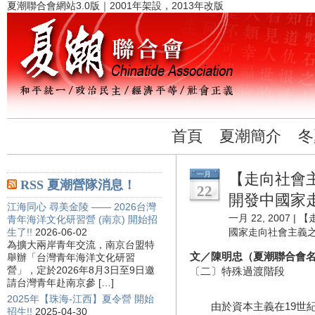
夏潮聯合會網站3.0版｜2001年架設，2013年改版
首頁
夏潮簡介
冬
一月
【走向社會
RSS 夏潮營隊消息！
22
開發中國家
江海同心 尋美金陵 —— 2026台灣
一月 22, 2007 |
【
青年海洋文化研習營 (南京) 開始招
生了!!
2026-06-02
國家走向社會主義
為擴大兩岸青年交流，南京台盟特
文／陳明忠（夏潮聯合會
舉辦「台灣青年海洋文化研習
營」，定於2026年8月3日至9日邀
〔二〕特殊過渡階段
請台灣青年赴南京參 […]
2025年【珠海-江西】夏令營 開始
由於資本主義在19世紀
招生!!
2025-04-30